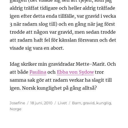
gången (det visade sig sen att tjejen, som jag
aldrig träffat tidigare och heller aldrig träffade
igen efter detta enda tillfälle, var gravid i vecka
3 när radarn slog till) och en gång när jag först
trodde att någon var gravid, men sedan trodde
att radarn haft fel för känslan försvann och det
visade sig vara en abort.
Idag skriker min gravidradar Mette-Marit. Och
att både
Paulina
och
Ebba von Sydow
tror
samma sak gör att radarn verkar ha slagit till
igen. Norsk kunglighet på gång alltså?
Författare
Publicerat
Kategorier
Etiketter
Josefine
18 juni, 2010
Livet
Barn
,
gravid
,
kunglig
,
den
Norge