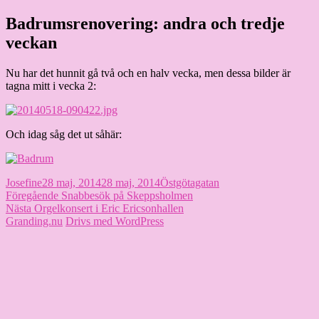
Hoppa
Badrumsrenovering: andra och tredje
Granding.nu
till
veckan
innehåll
Nu har det hunnit gå två och en halv vecka, men dessa bilder är
tagna mitt i vecka 2:
Och idag såg det ut såhär:
Författare
Publicerat
Kategorier
Josefine
28 maj, 2014
28 maj, 2014
Östgötagatan
Inläggsnavigering
den
Föregående
Föregående
Snabbesök på Skeppsholmen
Nästa
inlägg:
Nästa
Orgelkonsert i Eric Ericsonhallen
inlägg:
Granding.nu
Drivs med WordPress