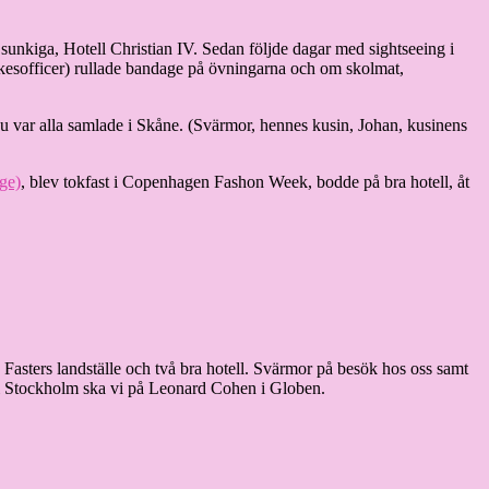
nu sunkiga, Hotell Christian IV. Sedan följde dagar med sightseeing i
kesofficer) rullade bandage på övningarna och om skolmat,
u var alla samlade i Skåne. (Svärmor, hennes kusin, Johan, kusinens
ge)
, blev tokfast i Copenhagen Fashon Week, bodde på bra hotell, åt
asters landställe och två bra hotell. Svärmor på besök hos oss samt
h i Stockholm ska vi på Leonard Cohen i Globen.