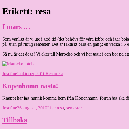
Hoppa
Etikett:
resa
Granding.nu
till
innehåll
I mars …
Som vanligt är vi ute i god tid (det behövs för våra jobb) och igår boka
på, utan på riktig semester. Det är faktiskt bara en gång; en vecka 
Så nu är det dags! Vi åker till Marocko och vi har tagit i och bor på ett
Författare
Publicerat
Kategorier
Etiketter
Josefine
1 oktober, 2010
Resor
resa
den
Köpenhamn nästa!
Knappt har jag hunnit komma hem från Köpenhamn, förrän jag ska dit ig
Författare
Publicerat
Kategorier
Etiketter
Josefine
26 augusti, 2010
Livet
resa
,
semester
den
Tillbaka