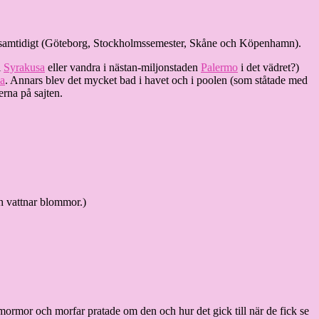
in samtidigt (Göteborg, Stockholmssemester, Skåne och Köpenhamn).
i
Syrakusa
eller vandra i nästan-miljonstaden
Palermo
i det vädret?)
a
. Annars blev det mycket bad i havet och i poolen (som ståtade med
erna på sajten.
ch vattnar blommor.)
h mormor och morfar pratade om den och hur det gick till när de fick se