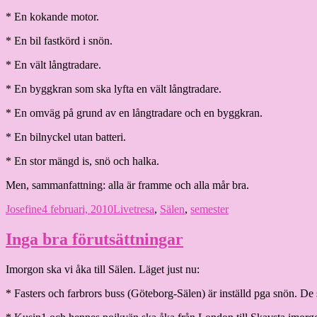
* En kokande motor.
* En bil fastkörd i snön.
* En vält långtradare.
* En byggkran som ska lyfta en vält långtradare.
* En omväg på grund av en långtradare och en byggkran.
* En bilnyckel utan batteri.
* En stor mängd is, snö och halka.
Men, sammanfattning: alla är framme och alla mår bra.
Författare
Publicerat
Kategorier
Etiketter
Josefine
4 februari, 2010
Livet
resa
,
Sälen
,
semester
den
Inga bra förutsättningar
Imorgon ska vi åka till Sälen. Läget just nu:
* Fasters och farbrors buss (Göteborg-Sälen) är inställd pga snön. De sk