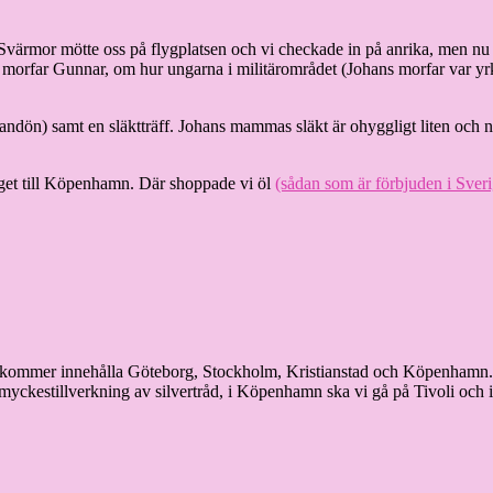
talt). Svärmor mötte oss på flygplatsen och vi checkade in på anrika, men 
morfar Gunnar, om hur ungarna i militärområdet (Johans morfar var yr
ndön) samt en släktträff. Johans mammas släkt är ohyggligt liten och n
åget till Köpenhamn. Där shoppade vi öl
(sådan som är förbjuden i Sveri
n kommer innehålla Göteborg, Stockholm, Kristianstad och Köpenhamn. F
 smyckestillverkning av silvertråd, i Köpenhamn ska vi gå på Tivoli oc