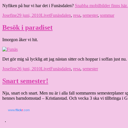
Nyfiken på hur vi har det i Funäsdalen?
Snabba mobilbilder finns här.
Författare
Publicerat
Kategorier
Etiketter
Josefine
29 juni, 2010
Livet
Funäsdalen
,
resa
,
semester
,
sommar
den
Besök i paradiset
Imorgon åker vi hit.
Det gör mig så lycklig att jag nästan sitter och hoppar i soffan just nu.
Författare
Publicerat
Kategorier
Etiketter
Josefine
26 juni, 2010
Livet
Funäsdalen
,
resa
,
semester
den
Snart semester!
Nja, snart och snart. Men nu är i alla fall sommarens semesterplaner 
hennes barndomsstad – Kristianstad. Och vecka 3 ska vi tillbringa i Gia
www.
flick
r
.com