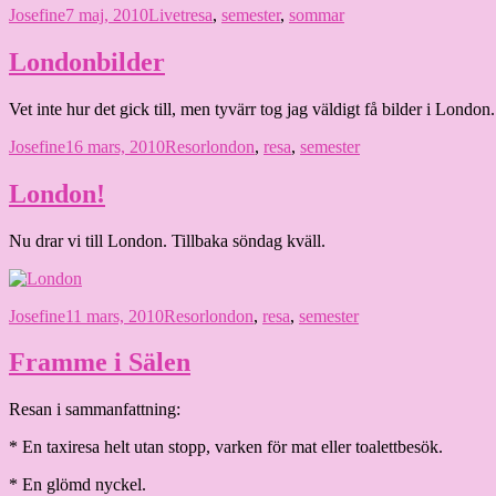
Författare
Publicerat
Kategorier
Etiketter
Josefine
7 maj, 2010
Livet
resa
,
semester
,
sommar
den
Londonbilder
Vet inte hur det gick till, men tyvärr tog jag väldigt få bilder i London.
Författare
Publicerat
Kategorier
Etiketter
Josefine
16 mars, 2010
Resor
london
,
resa
,
semester
den
London!
Nu drar vi till London. Tillbaka söndag kväll.
Författare
Publicerat
Kategorier
Etiketter
Josefine
11 mars, 2010
Resor
london
,
resa
,
semester
den
Framme i Sälen
Resan i sammanfattning:
* En taxiresa helt utan stopp, varken för mat eller toalettbesök.
* En glömd nyckel.