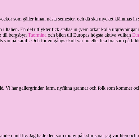
e veckor som gäller innan nästa semester, och då ska mycket klämmas 
 Italien. En del utflykter fick ställas in (vem orkar kolla utgrävningar 
p till bergsbyn
Taormina
och bilen till Europas högsta aktiva vulkan
Etn
ets vin på karaff. Och för en gångs skull var hotellet lika bra som på bild
 idé. Vi har gallergrindar, larm, nyfikna grannar och folk som kommer o
ande i mitt liv. Jag hade den som motiv på t-shirts när jag var liten oc