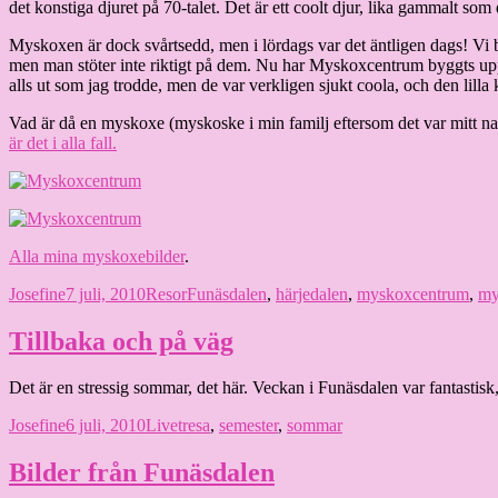
det konstiga djuret på 70-talet. Det är ett coolt djur, lika gammalt s
Myskoxen är dock svårtsedd, men i lördags var det äntligen dags! V
men man stöter inte riktigt på dem. Nu har Myskoxcentrum byggts upp
alls ut som jag trodde, men de var verkligen sjukt coola, och den lilla 
Vad är då en myskoxe (myskoske i min familj eftersom det var mitt nam
är det i alla fall.
Alla mina myskoxebilder
.
Författare
Publicerat
Kategorier
Etiketter
Josefine
7 juli, 2010
Resor
Funäsdalen
,
härjedalen
,
myskoxcentrum
,
my
den
Tillbaka och på väg
Det är en stressig sommar, det här. Veckan i Funäsdalen var fantastisk, 
Författare
Publicerat
Kategorier
Etiketter
Josefine
6 juli, 2010
Livet
resa
,
semester
,
sommar
den
Bilder från Funäsdalen