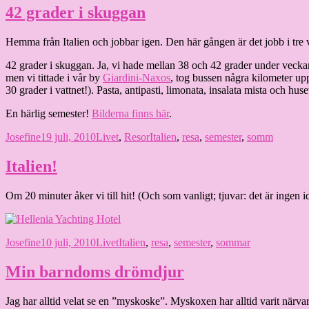
42 grader i skuggan
Hemma från Italien och jobbar igen. Den här gången är det jobb i tr
42 grader i skuggan. Ja, vi hade mellan 38 och 42 grader under veckan i
men vi tittade i vår by
Giardini-Naxos
, tog bussen några kilometer up
30 grader i vattnet!). Pasta, antipasti, limonata, insalata mista och hus
En härlig semester!
Bilderna finns här
.
Författare
Publicerat
Kategorier
Etiketter
Josefine
19 juli, 2010
Livet
,
Resor
Italien
,
resa
,
semester
,
somm
den
Italien!
Om 20 minuter åker vi till hit! (Och som vanligt; tjuvar: det är ingen
Författare
Publicerat
Kategorier
Etiketter
Josefine
10 juli, 2010
Livet
Italien
,
resa
,
semester
,
sommar
den
Min barndoms drömdjur
Jag har alltid velat se en ”myskoske”. Myskoxen har alltid varit närvar