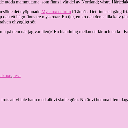
om de utöda mammutarna, som finns i vår del av Norrland; västra Härjedal
i besökte det nyöppnade
Myskoxcentrum
i Tännäs. Det finns ett gäng fr
 och ett hägn finns tre myskoxar. En tjur, en ko och deras lilla kalv 
kalven ohyggligt söt.
n på dem när jag var liten)? En blandning mellan ett får och en ko. Fa
skoxe
,
resa
trots att vi inte hann med allt vi skulle göra. Nu är vi hemma i fem daga