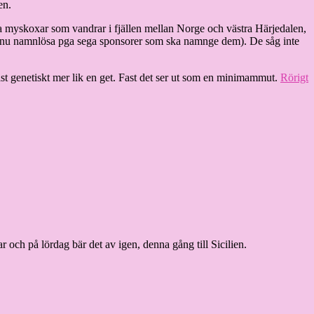
en.
ia myskoxar som vandrar i fjällen mellan Norge och västra Härjedalen,
(ännu namnlösa pga sega sponsorer som ska namnge dem). De såg inte
st genetiskt mer lik en get. Fast det ser ut som en minimammut.
Rörigt
r och på lördag bär det av igen, denna gång till Sicilien.