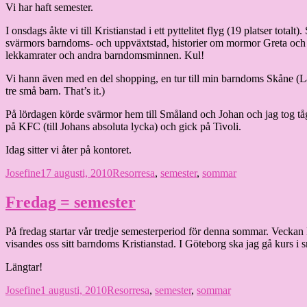
Vi har haft semester.
I onsdags åkte vi till Kristianstad i ett pyttelitet flyg (19 platser to
svärmors barndoms- och uppväxtstad, historier om mormor Greta och 
lekkamrater och andra barndomsminnen. Kul!
Vi hann även med en del shopping, en tur till min barndoms Skåne (La
tre små barn. That’s it.)
På lördagen körde svärmor hem till Småland och Johan och jag tog t
på KFC (till Johans absoluta lycka) och gick på Tivoli.
Idag sitter vi åter på kontoret.
Författare
Publicerat
Kategorier
Etiketter
Josefine
17 augusti, 2010
Resor
resa
,
semester
,
sommar
den
Fredag = semester
På fredag startar vår tredje semesterperiod för denna sommar. Vecka
visandes oss sitt barndoms Kristianstad. I Göteborg ska jag gå kurs i
Längtar!
Författare
Publicerat
Kategorier
Etiketter
Josefine
1 augusti, 2010
Resor
resa
,
semester
,
sommar
den