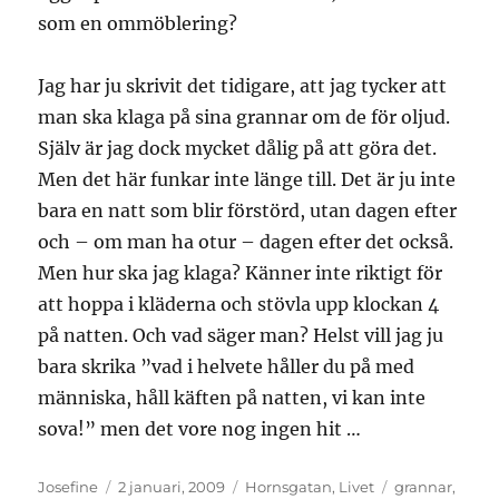
som en ommöblering?
Jag har ju skrivit det tidigare, att jag tycker att
man ska klaga på sina grannar om de för oljud.
Själv är jag dock mycket dålig på att göra det.
Men det här funkar inte länge till. Det är ju inte
bara en natt som blir förstörd, utan dagen efter
och – om man ha otur – dagen efter det också.
Men hur ska jag klaga? Känner inte riktigt för
att hoppa i kläderna och stövla upp klockan 4
på natten. Och vad säger man? Helst vill jag ju
bara skrika ”vad i helvete håller du på med
människa, håll käften på natten, vi kan inte
sova!” men det vore nog ingen hit …
Författare
Publicerat
Kategorier
Etiketter
Josefine
2 januari, 2009
Hornsgatan
,
Livet
grannar
,