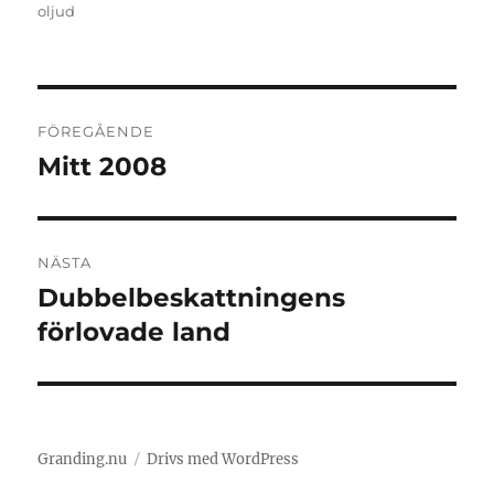
den
oljud
Inläggsnavigering
FÖREGÅENDE
Mitt 2008
Föregående
inlägg:
NÄSTA
Dubbelbeskattningens
Nästa
inlägg:
förlovade land
Granding.nu
Drivs med WordPress