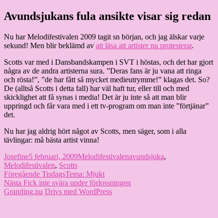
Hoppa
Avundsjukans fula ansikte visar sig redan
Granding.nu
till
innehåll
Nu har Melodifestivalen 2009 tagit sn början, och jag älskar varje
sekund! Men blir beklämd av
att läsa att artister nu protesterar
.
Scotts var med i Dansbandskampen i SVT i höstas, och det har gjort
några av de andra artisterna sura. ”Deras fans är ju vana att ringa
och rösta!”, ”de har fått så mycket medieutrymme!” klagas det. So?
De (alltså Scotts i detta fall) har väl haft tur, eller till och med
skicklighet att få synas i media! Det är ju inte så att man blir
uppringd och får vara med i ett tv-program om man inte ”förtjänar”
det.
Nu har jag aldrig hört något av Scotts, men säger, som i alla
tävlingar: må bästa artist vinna!
Författare
Publicerat
Kategorier
Etiketter
Josefine
5 februari, 2009
Melodifestivalen
avundsjuka
,
den
Melodifestivalen
,
Scotts
Inläggsnavigering
Föregående
Föregående
TisdagsTema: Mjukt
Nästa
inlägg:
Nästa
Fick inte svära under förlossningen
inlägg:
Granding.nu
Drivs med WordPress