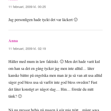
11 februari, 2009 kl. 00:25
Jag personligen hade tyckt det var läckert 🙂
Anna
skriver:
11 februari, 2009 kl. 02:19
Håller med mum in law faktiskt. 🙂 Men det hade varit kul
om han sa det en gång tycker jag men inte alltid… låter
kanske bättre på engelska men man är ju så van att usa alltid
säger god bless usa så varför inte god bless sweden? Fast
det låter konstigt av något slag… Hm… förstår du mitt
tänk? 🙂
Nä nu pressar bebis på magen å gör mig trött.. .måste sova.