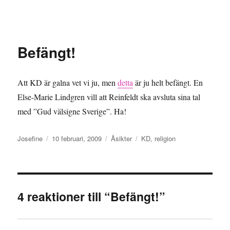
Granding.nu
Befängt!
Att KD är galna vet vi ju, men
detta
är ju helt befängt. En
Else-Marie Lindgren vill att Reinfeldt ska avsluta sina tal
med ”Gud välsigne Sverige”. Ha!
Författare
Publicerat
Kategorier
Etiketter
Josefine
10 februari, 2009
Åsikter
KD
,
religion
den
4 reaktioner till “Befängt!”