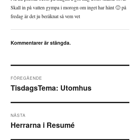
Skall in på vatten gympa i morogn om inget har hänt 🙂 på
fredag är det ju beräknat så vem vet
Kommentarer är stängda.
Inläggsnavigering
FÖREGÅENDE
TisdagsTema: Utomhus
Föregående
inlägg:
NÄSTA
Herrarna i Resumé
Nästa
inlägg: