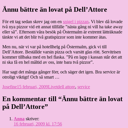
Hoppa
Ännu bättre än lovat på Dell’Attore
Granding.nu
till
innehåll
För ett tag sedan skrev jag om en
snigel i pizzan
. Vi blev då lovade
två nya pizzor vid ett annat tillfälle ”nästa gång ni vill ha take away
eller så”. Eftersom våra besök på Östermalm är extremt lätträknade
tänkte vi att det blir två gratispizzor som inte kommer ätas.
Men nu, när vi var på hotellhelg på Östermalm, gick vi till
Dell’Attore. Beställde varsin pizza och varsitt glas rött. Servitrisen
kommer tillbaka med en hel flaska. ”På en lapp i kassan står det att
ni ska få en hel måltid av oss, inte bara två pizzor”.
Har sagt det många gånger förr, och säger det igen. Bra service är
otroligt viktigt! Och så smart …
Författare
Publicerat
Kategorier
Etiketter
Josefine
15 februari, 2009
Livet
dell attore
,
service
den
En kommentar till “Ännu bättre än lovat
på Dell’Attore”
Anna
skriver:
16 februari, 2009 kl. 17:56