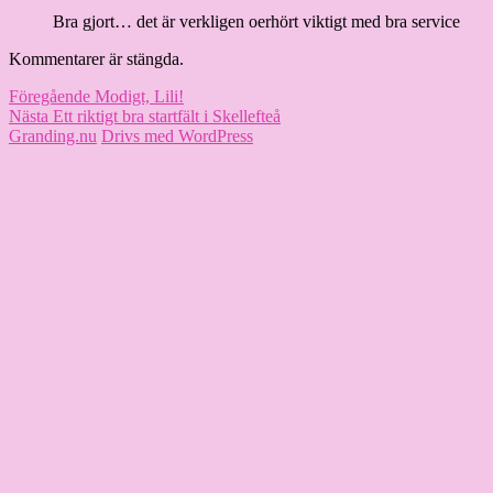
Bra gjort… det är verkligen oerhört viktigt med bra service
Kommentarer är stängda.
Inläggsnavigering
Föregående
Föregående
Modigt, Lili!
Nästa
inlägg:
Nästa
Ett riktigt bra startfält i Skellefteå
inlägg:
Granding.nu
Drivs med WordPress