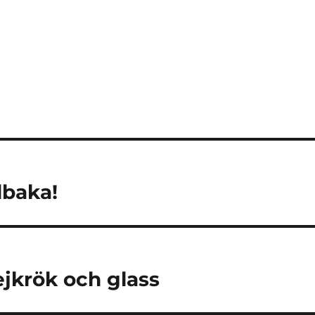
ing
lbaka!
ejkrök och glass