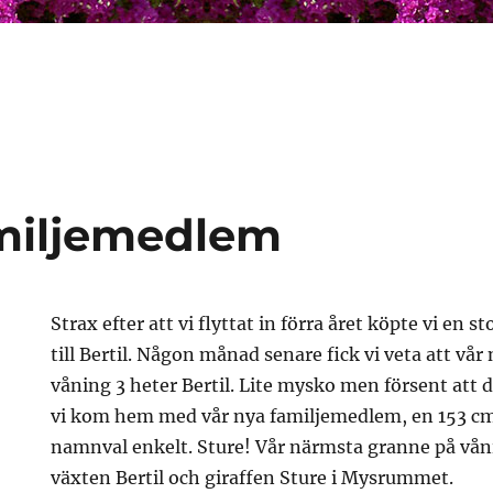
miljemedlem
Strax efter att vi flyttat in förra året köpte vi en 
till Bertil. Någon månad senare fick vi veta att vå
våning 3 heter Bertil. Lite mysko men försent att 
vi kom hem med vår nya familjemedlem, en 153 cm 
namnval enkelt. Sture! Vår närmsta granne på våni
växten Bertil och giraffen Sture i Mysrummet.