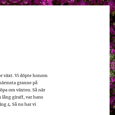
stor växt. Vi döpte honom
r närmsta granne på
döpa om växten. Så när
lång giraff, var hans
ng 4. Så nu har vi