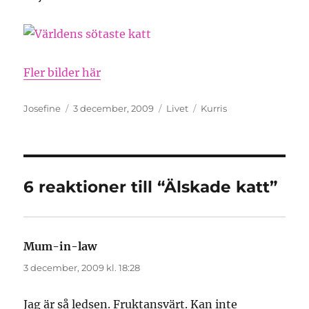
Fler bilder här
Författare
Publicerat
Kategorier
Etiketter
Josefine
3 december, 2009
Livet
Kurris
den
6 reaktioner till “Älskade katt”
Mum-in-law
skriver:
3 december, 2009 kl. 18:28
Jag är så ledsen. Fruktansvärt. Kan inte