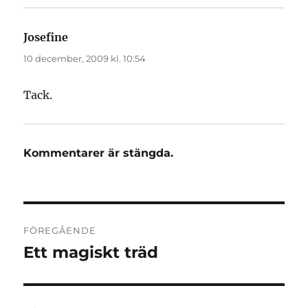
Josefine
skriver:
10 december, 2009 kl. 10:54
Tack.
Kommentarer är stängda.
Inläggsnavigering
FÖREGÅENDE
Ett magiskt träd
Föregående
inlägg: