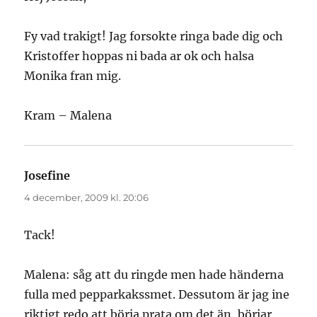
Fy vad trakigt! Jag forsokte ringa bade dig och
Kristoffer hoppas ni bada ar ok och halsa
Monika fran mig.
Kram – Malena
Josefine
skriver:
4 december, 2009 kl. 20:06
Tack!
Malena: såg att du ringde men hade händerna
fulla med pepparkakssmet. Dessutom är jag ine
riktigt redo att börja prata om det än, börjar