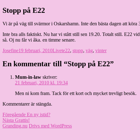
Hoppa
Stopp på E22
Granding.nu
till
innehåll
Vi är på väg till svärmor i Oskarshamn. Inte den bästa dagen att köra 
Inte bra alls faktiskt. Nu har vi stått still sen 19.20. Totalt still. E2
så. Oj nu får vi åka. en timme senare.
Författare
Publicerat
Kategorier
Etiketter
Josefine
19 februari, 2010
Livet
e22
,
stopp
,
väg
,
vinter
den
En kommentar till “Stopp på E22”
Mum-in-law
skriver:
21 februari, 2010 kl. 19:34
Men ni kom fram. Tack för ett kort och mycket trevligt besök.
Kommentarer är stängda.
Inläggsnavigering
Föregående
Föregående
En ny istid?
Nästa
inlägg:
Nästa
Grattis!
inlägg:
Granding.nu
Drivs med WordPress