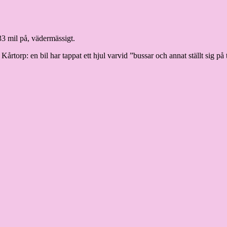
33 mil på, vädermässigt.
2 vid Kårtorp: en bil har tappat ett hjul varvid ”bussar och annat ställt si