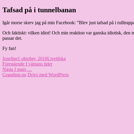
Hoppa
Tafsad på i tunnelbanan
Granding.nu
till
innehåll
Igår morse skrev jag på min Facebook: ”Blev just tafsad på i rulltrappan
Och faktiskt: vilken idiot! Och min reaktion var ganska idiotisk, den 
passar det.
Fy fan!
Författare
Publicerat
Kategorier
Etiketter
Josefine
1 oktober, 2010
Livet
ilska
Inläggsnavigering
den
Föregående
Föregående
I väntans tider
Nästa
inlägg:
Nästa
I mars …
inlägg:
Granding.nu
Drivs med WordPress