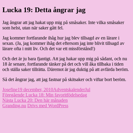
Hoppa
Lucka 19: Detta ångrar jag
Granding.nu
till
innehåll
Jag ångrar att jag hakat upp mig på småsaker. Inte vilka småsaker
som helst, utan när saker gått fel.
Jag kommer fortfarande ihåg hur jag blev tillsagd av en lärare i
sexan. (Ja, jag kommer ihåg det eftersom jag inte blivit tillsagd av
lärare ofta i mitt liv. Och det var ett missförstånd!)
Och det är ju bara fjantigt. Att jag hakar upp mig på sådant, och nu
18 år senare, fortfarande tänker på det och vill åka tillbaka i tiden
och ställa saker tillrätta. Däremot är jag duktig på att avfärda beröm.
Så det ångrar jag, att jag fastnar på skitsaker och viftar bort beröm.
Författare
Publicerat
Kategorier
Etiketter
Josefine
19 december, 2010
Adventskalender
Jul
Inläggsnavigering
den
Föregående
Föregående
Lucka 18: Min favoritfödelsedag
Nästa
inlägg:
Nästa
Lucka 20: Den här månaden
inlägg:
Granding.nu
Drivs med WordPress