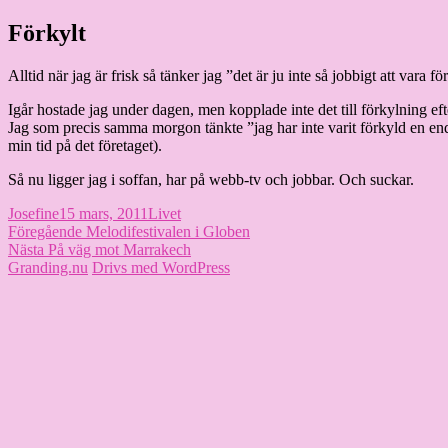
Hoppa
Förkylt
Granding.nu
till
innehåll
Alltid när jag är frisk så tänker jag ”det är ju inte så jobbigt att vara fö
Igår hostade jag under dagen, men kopplade inte det till förkylning eft
Jag som precis samma morgon tänkte ”jag har inte varit förkyld en enda 
min tid på det företaget).
Så nu ligger jag i soffan, har på webb-tv och jobbar. Och suckar.
Författare
Publicerat
Kategorier
Josefine
15 mars, 2011
Livet
Inläggsnavigering
den
Föregående
Föregående
Melodifestivalen i Globen
Nästa
inlägg:
Nästa
På väg mot Marrakech
inlägg:
Granding.nu
Drivs med WordPress