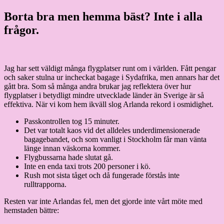
Hoppa
Borta bra men hemma bäst? Inte i alla
Granding.nu
till
frågor.
innehåll
Jag har sett väldigt många flygplatser runt om i världen. Fått pengar
och saker stulna ur incheckat bagage i Sydafrika, men annars har det
gått bra. Som så många andra brukar jag reflektera över hur
flygplatser i betydligt mindre utvecklade länder än Sverige är så
effektiva. När vi kom hem ikväll slog Arlanda rekord i osmidighet.
Passkontrollen tog 15 minuter.
Det var totalt kaos vid det alldeles underdimensionerade
bagagebandet, och som vanligt i Stockholm får man vänta
länge innan väskorna kommer.
Flygbussarna hade slutat gå.
Inte en enda taxi trots 200 personer i kö.
Rush mot sista tåget och då fungerade förstås inte
rulltrapporna.
Resten var inte Arlandas fel, men det gjorde inte vårt möte med
hemstaden bättre: