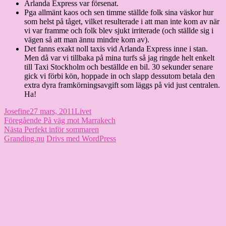
Arlanda Express var försenat.
Pga allmänt kaos och sen timme ställde folk sina väskor hur
som helst på tåget, vilket resulterade i att man inte kom av när
vi var framme och folk blev sjukt irriterade (och ställde sig i
vägen så att man ännu mindre kom av).
Det fanns exakt noll taxis vid Arlanda Express inne i stan.
Men då var vi tillbaka på mina turfs så jag ringde helt enkelt
till Taxi Stockholm och beställde en bil. 30 sekunder senare
gick vi förbi kön, hoppade in och slapp dessutom betala den
extra dyra framkörningsavgift som läggs på vid just centralen.
Ha!
Författare
Publicerat
Kategorier
Josefine
27 mars, 2011
Livet
Inläggsnavigering
den
Föregående
Föregående
På väg mot Marrakech
Nästa
inlägg:
Nästa
Perfekt inför sommaren
inlägg:
Granding.nu
Drivs med WordPress