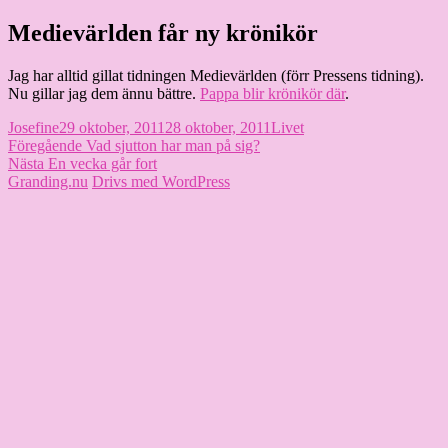
Hoppa
Medievärlden får ny krönikör
Granding.nu
till
innehåll
Jag har alltid gillat tidningen Medievärlden (förr Pressens tidning).
Nu gillar jag dem ännu bättre.
Pappa blir krönikör där
.
Författare
Publicerat
Kategorier
Josefine
29 oktober, 2011
28 oktober, 2011
Livet
Inläggsnavigering
den
Föregående
Föregående
Vad sjutton har man på sig?
Nästa
inlägg:
Nästa
En vecka går fort
inlägg:
Granding.nu
Drivs med WordPress