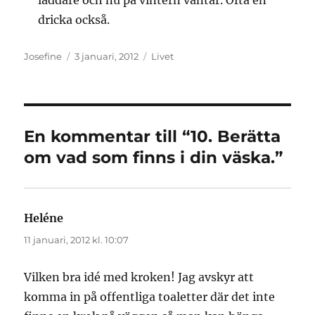
laddare och nu på vintern vantar. Ofta en
dricka också.
Författare
Publicerat
Kategorier
Josefine
3 januari, 2012
Livet
den
En kommentar till “10. Berätta
om vad som finns i din väska.”
Heléne
skriver:
11 januari, 2012 kl. 10:07
Vilken bra idé med kroken! Jag avskyr att
komma in på offentliga toaletter där det inte