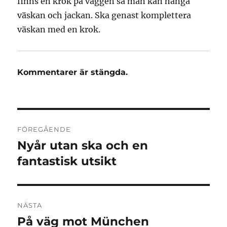
finns en krok på väggen så man kan hänga
väskan och jackan. Ska genast komplettera
väskan med en krok.
Kommentarer är stängda.
Inläggsnavigering
FÖREGÅENDE
Nyår utan ska och en
Föregående
inlägg:
fantastisk utsikt
NÄSTA
På väg mot München
Nästa