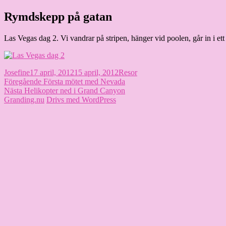
Hoppa
Rymdskepp på gatan
Granding.nu
till
innehåll
Las Vegas dag 2. Vi vandrar på stripen, hänger vid poolen, går in i ett 
Författare
Publicerat
Kategorier
Josefine
17 april, 2012
15 april, 2012
Resor
Inläggsnavigering
den
Föregående
Föregående
Första mötet med Nevada
Nästa
inlägg:
Nästa
Helikopter ned i Grand Canyon
inlägg:
Granding.nu
Drivs med WordPress