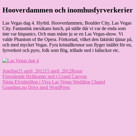
Hoppa
Hooverdammen och inomhusfyrverkerier
Granding.nu
till
innehåll
Las Vegas dag 4. Hyrbil. Hooverdammen, Boulder City, Las Vegas
City. Fantastisk mexikans lunch, på ställe där vi var de enda som
inte var hispanics. Och man måste ju se en Las Vegas-show. Vi
valde Phantom of the Opera. Förkortad, vilket den faktiskt tjänar på,
och med mycket Vegas. Fyra kristallkronor son flyger istället för en,
fyrverkeri och pyro, folk som flög, trillade ned i falluckor etc.
Författare
Publicerat
Kategorier
Josefine
21 april, 2012
15 april, 2012
Resor
Inläggsnavigering
den
Föregående
Föregående
Helikopter ned i Grand Canyon
Nästa
inlägg:
Nästa
Elvisbröllop i Viva Las Vegas Wedding Chapel
inlägg:
Granding.nu
Drivs med WordPress