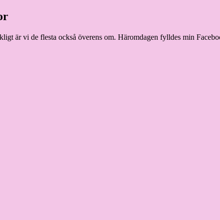
or
r jäkligt är vi de flesta också överens om. Häromdagen fylldes min Faceboo