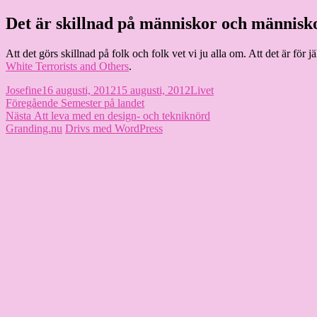
Hoppa
Det är skillnad på människor och människ
Granding.nu
till
innehåll
Att det görs skillnad på folk och folk vet vi ju alla om. Att det är fö
White Terrorists and Others
.
Författare
Publicerat
Kategorier
Josefine
16 augusti, 2012
15 augusti, 2012
Livet
Inläggsnavigering
den
Föregående
Föregående
Semester på landet
Nästa
inlägg:
Nästa
Att leva med en design- och tekniknörd
inlägg:
Granding.nu
Drivs med WordPress