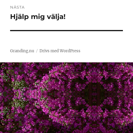
NÄSTA
Hjälp mig välja!
Nästa
inlägg:
Granding.nu
Drivs med WordPress