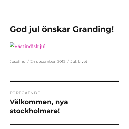
Granding.nu
God jul önskar Granding!
Författare
Publicerat
Kategorier
Josefine
24 december, 2012
Jul
,
Livet
den
Inläggsnavigering
FÖREGÅENDE
Välkommen, nya
Föregående
inlägg:
stockholmare!