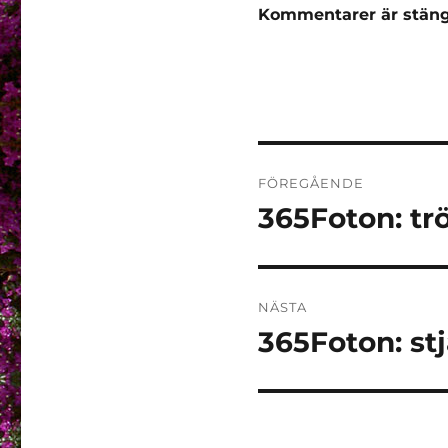
Kommentarer är stäng
Inläggsnaviger
FÖREGÅENDE
365Foton: trö
Föregående
inlägg:
NÄSTA
365Foton: st
Nästa
inlägg: