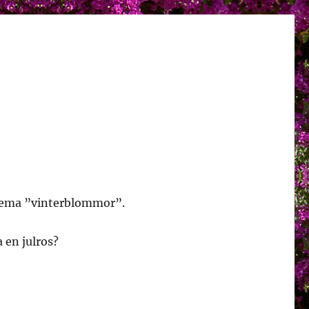
tema ”vinterblommor”.
 en julros?