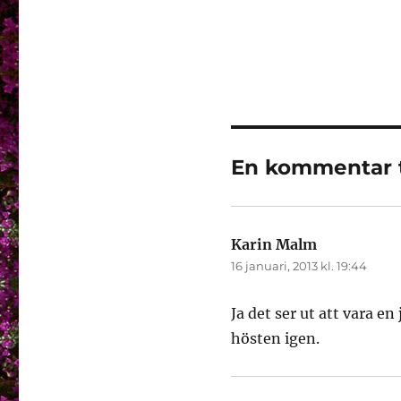
En kommentar t
Karin Malm
skriver:
16 januari, 2013 kl. 19:44
Ja det ser ut att vara e
hösten igen.