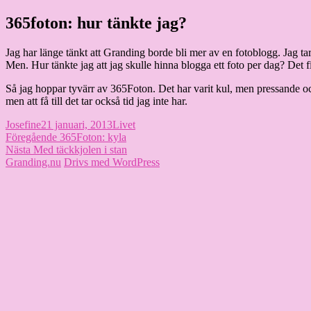
Hoppa
365foton: hur tänkte jag?
Granding.nu
till
innehåll
Jag har länge tänkt att Granding borde bli mer av en fotoblogg. Jag ta
Men. Hur tänkte jag att jag skulle hinna blogga ett foto per dag? Det f
Så jag hoppar tyvärr av 365Foton. Det har varit kul, men pressande och
men att få till det tar också tid jag inte har.
Författare
Publicerat
Kategorier
Josefine
21 januari, 2013
Livet
Inläggsnavigering
den
Föregående
Föregående
365Foton: kyla
Nästa
inlägg:
Nästa
Med täckkjolen i stan
inlägg:
Granding.nu
Drivs med WordPress