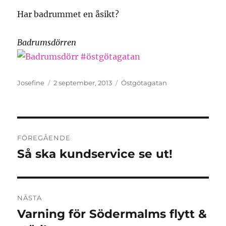
Har badrummet en åsikt?
Badrumsdörren
Författare
Publicerat
Kategorier
Josefine
2 september, 2013
Östgötagatan
den
Inläggsnavigering
FÖREGÅENDE
Så ska kundservice se ut!
Föregående
inlägg:
NÄSTA
Varning för Södermalms flytt &
Nästa