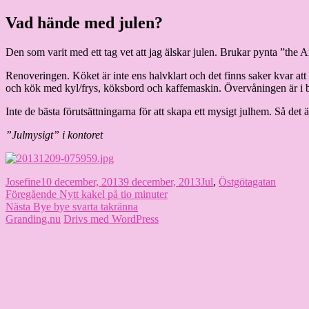
Hoppa
Vad hände med julen?
Granding.nu
till
innehåll
Den som varit med ett tag vet att jag älskar julen. Brukar pynta ”the
Renoveringen. Köket är inte ens halvklart och det finns saker kvar att 
och kök med kyl/frys, köksbord och kaffemaskin. Övervåningen är i bä
Inte de bästa förutsättningarna för att skapa ett mysigt julhem. Så de
”Julmysigt” i kontoret
Författare
Publicerat
Kategorier
Josefine
10 december, 2013
9 december, 2013
Jul
,
Östgötagatan
Inläggsnavigering
den
Föregående
Föregående
Nytt kakel på tio minuter
Nästa
inlägg:
Nästa
Bye bye svarta takränna
inlägg:
Granding.nu
Drivs med WordPress