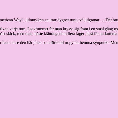
 American Way”, julmusiken snurrar dygnet runt, två julgranar … Det bru
fixa i varje rum. I sovrummet får man kryssa sig fram i en smal gång mel
st skick, men man måste klättra genom flera lager plast för att komma 
t är bara att se den här julen som förlorad ur pynta-hemma-synpunkt. Men