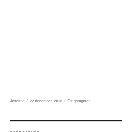
Författare
Publicerat
Kategorier
Josefine
22 december, 2013
Östgötagatan
den
Inläggsnavigering