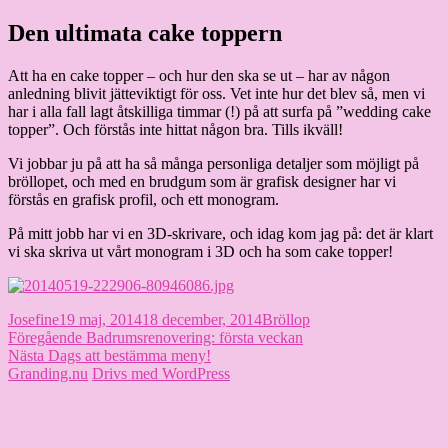
Hoppa
Den ultimata cake toppern
Granding.nu
till
innehåll
Att ha en cake topper – och hur den ska se ut – har av någon
anledning blivit jätteviktigt för oss. Vet inte hur det blev så, men vi
har i alla fall lagt åtskilliga timmar (!) på att surfa på ”wedding cake
topper”. Och förstås inte hittat någon bra. Tills ikväll!
Vi jobbar ju på att ha så många personliga detaljer som möjligt på
bröllopet, och med en brudgum som är grafisk designer har vi
förstås en grafisk profil, och ett monogram.
På mitt jobb har vi en 3D-skrivare, och idag kom jag på: det är klart
vi ska skriva ut vårt monogram i 3D och ha som cake topper!
Författare
Publicerat
Kategorier
Josefine
19 maj, 2014
18 december, 2014
Bröllop
Inläggsnavigering
den
Föregående
Föregående
Badrumsrenovering: första veckan
Nästa
inlägg:
Nästa
Dags att bestämma meny!
inlägg:
Granding.nu
Drivs med WordPress