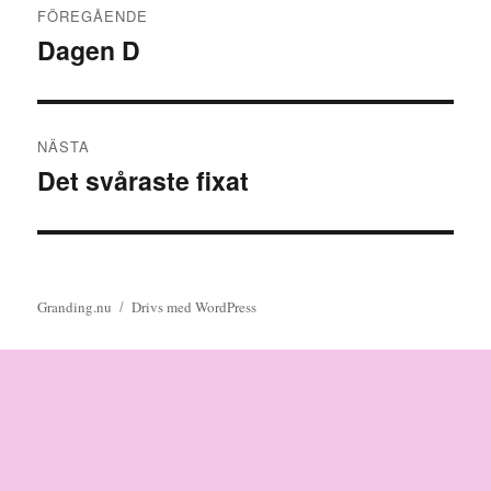
FÖREGÅENDE
Dagen D
Föregående
inlägg:
NÄSTA
Det svåraste fixat
Nästa
inlägg:
Granding.nu
Drivs med WordPress