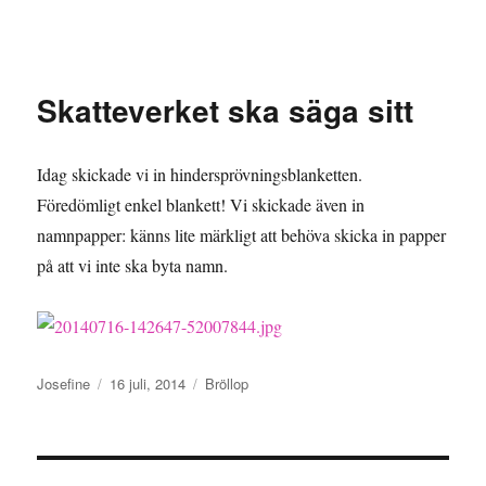
Granding.nu
Skatteverket ska säga sitt
Idag skickade vi in hindersprövningsblanketten.
Föredömligt enkel blankett! Vi skickade även in
namnpapper: känns lite märkligt att behöva skicka in papper
på att vi inte ska byta namn.
Författare
Publicerat
Kategorier
Josefine
16 juli, 2014
Bröllop
den
Inläggsnavigering