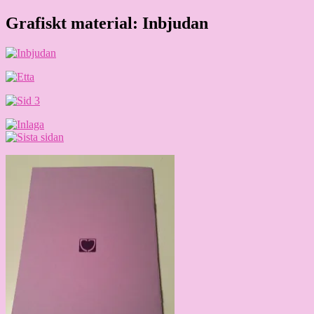
Hoppa
Grafiskt material: Inbjudan
Granding.nu
till
innehåll