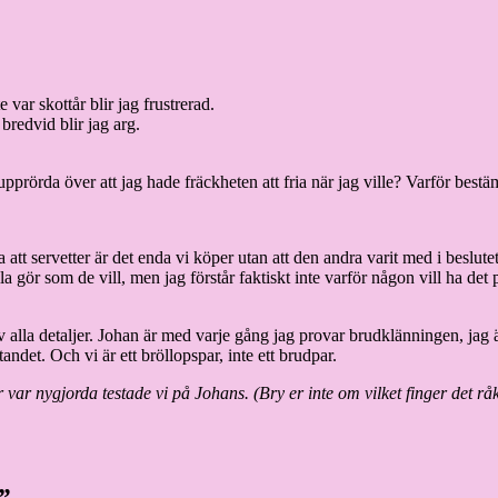
 var skottår blir jag frustrerad.
 bredvid blir jag arg.
upprörda över att jag hade fräckheten att fria när jag ville? Varför bes
ga att servetter är det enda vi köper utan att den andra varit med i beslu
 alla gör som de vill, men jag förstår faktiskt inte varför någon vill ha d
e av alla detaljer. Johan är med varje gång jag provar brudklänningen, j
andet. Och vi är ett bröllopspar, inte ett brudpar.
ar nygjorda testade vi på Johans. (Bry er inte om vilket finger det rå
”