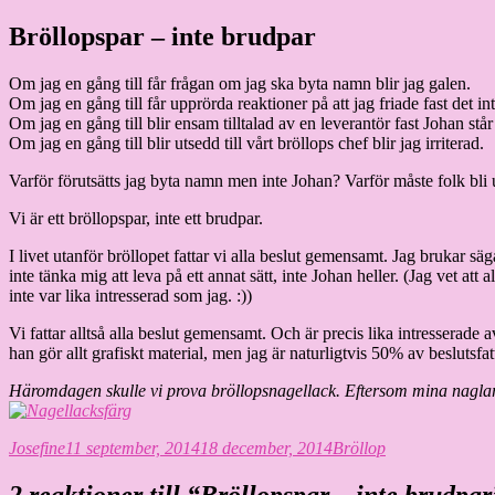
Hoppa
Bröllopspar – inte brudpar
Granding.nu
till
innehåll
Om jag en gång till får frågan om jag ska byta namn blir jag galen.
Om jag en gång till får upprörda reaktioner på att jag friade fast det inte
Om jag en gång till blir ensam tilltalad av en leverantör fast Johan står
Om jag en gång till blir utsedd till vårt bröllops chef blir jag irriterad.
Varför förutsätts jag byta namn men inte Johan? Varför måste folk bli 
Vi är ett bröllopspar, inte ett brudpar.
I livet utanför bröllopet fattar vi alla beslut gemensamt. Jag brukar sä
inte tänka mig att leva på ett annat sätt, inte Johan heller. (Jag vet att
inte var lika intresserad som jag. :))
Vi fattar alltså alla beslut gemensamt. Och är precis lika intresserad
han gör allt grafiskt material, men jag är naturligtvis 50% av beslutsfatt
Häromdagen skulle vi prova bröllopsnagellack. Eftersom mina naglar v
Författare
Publicerat
Kategorier
Josefine
11 september, 2014
18 december, 2014
Bröllop
den
2 reaktioner till “Bröllopspar – inte brudpar