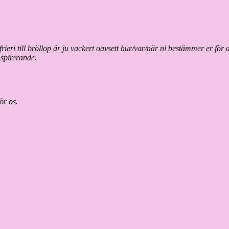
 frieri till bröllop är ju vackert oavsett hur/var/när ni bestämmer er för
nspirerande.
ör os.