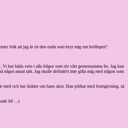
tämmer folk att jag är en den enda som bryr mig om bröllopet?
tet. Vi har båda veto i alla frågor som rör vårt gemensamma liv. Jag kan
et på något annat sätt. Jag skulle definitivt inte gifta mig med någon som
ag är med och har åsikter om hans skor. Han jobbar med formgivning, så
kade bli …)