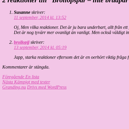
Susanne
skriver:
11 september, 2014 kl. 13:52
Oj, Men vilka reaktioner. Det är ju bara underbart, allt från ett
Det är nog tyvärr mer ovanligt än vanligt. Men också väldigt i
brollopjj
skriver:
13 september, 2014 kl. 05:19
Japp, starka reaktioner eftersom det är en oerhört viktig fråga f
Kommentarer är stängda.
Inläggsnavigering
Föregående
Föregående
En lista
Nästa
inlägg:
Nästa
Kämpigt med texter
inlägg:
Granding.nu
Drivs med WordPress