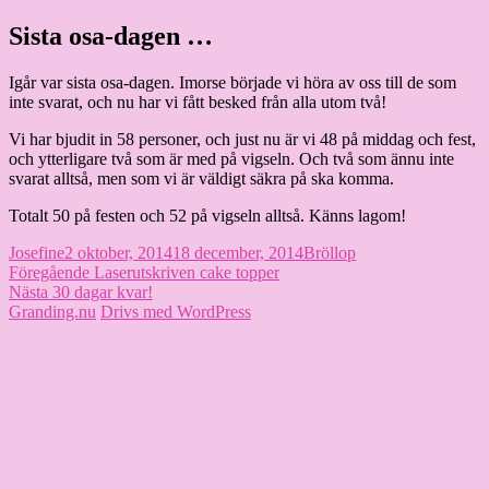
Hoppa
Sista osa-dagen …
Granding.nu
till
innehåll
Igår var sista osa-dagen. Imorse började vi höra av oss till de som
inte svarat, och nu har vi fått besked från alla utom två!
Vi har bjudit in 58 personer, och just nu är vi 48 på middag och fest,
och ytterligare två som är med på vigseln. Och två som ännu inte
svarat alltså, men som vi är väldigt säkra på ska komma.
Totalt 50 på festen och 52 på vigseln alltså. Känns lagom!
Författare
Publicerat
Kategorier
Josefine
2 oktober, 2014
18 december, 2014
Bröllop
Inläggsnavigering
den
Föregående
Föregående
Laserutskriven cake topper
Nästa
inlägg:
Nästa
30 dagar kvar!
inlägg:
Granding.nu
Drivs med WordPress