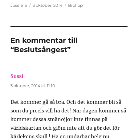
Författare
Publicerat
Kategorier
Josefine
3 oktober, 2014
Bröllop
den
En kommentar till
“Beslutsångest”
Sussi
skriver:
3 oktober, 2014 kl. 11:10
Det kommer gå så bra. Och det kommer bli så
som du precis vill ha det! När dagen kommer så
kommer dessa smånojjor inte finnas på
världskartan och glöm inte att du gör det för
kärlekens skull.! Ha en undarbar helg nu