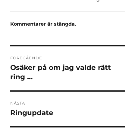
Kommentarer är stängda.
Inläggsnavigering
FÖREGÅENDE
Osäker på om jag valde rätt
Föregående
inlägg:
ring …
NÄSTA
Ringupdate
Nästa
inlägg: