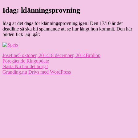
Hoppa
Idag: klänningsprovning
Granding.nu
till
innehåll
Idag är det dags för klänningsprovning igen! Den 17/10 är det
deadline så ska bli spännande att se hur långt hon kommit. Den här
bilden fick jag igår:
Författare
Publicerat
Kategorier
Josefine
5 oktober, 2014
18 december, 2014
Bröllop
Inläggsnavigering
den
Föregående
Föregående
Ringupdate
Nästa
inlägg:
Nästa
Nu har det börjat
inlägg:
Granding.nu
Drivs med WordPress