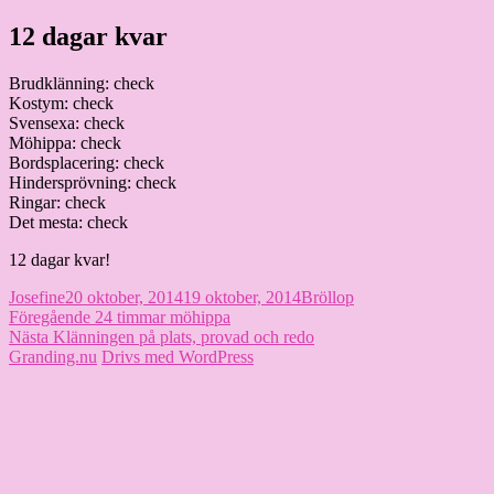
Hoppa
12 dagar kvar
Granding.nu
till
innehåll
Brudklänning: check
Kostym: check
Svensexa: check
Möhippa: check
Bordsplacering: check
Hindersprövning: check
Ringar: check
Det mesta: check
12 dagar kvar!
Författare
Publicerat
Kategorier
Josefine
20 oktober, 2014
19 oktober, 2014
Bröllop
Inläggsnavigering
den
Föregående
Föregående
24 timmar möhippa
Nästa
inlägg:
Nästa
Klänningen på plats, provad och redo
inlägg:
Granding.nu
Drivs med WordPress