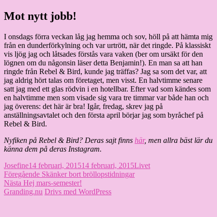
Hoppa
Mot nytt jobb!
Granding.nu
till
innehåll
I onsdags förra veckan låg jag hemma och sov, höll på att hämta mig
från en dunderförkylning och var urtrött, när det ringde. På klassiskt
vis ljög jag och låtsades förstås vara vaken (ber om ursäkt för den
lögnen om du någonsin läser detta Benjamin!). En man sa att han
ringde från Rebel & Bird, kunde jag träffas? Jag sa som det var, att
jag aldrig hört talas om företaget, men visst. En halvtimme senare
satt jag med ett glas rödvin i en hotellbar. Efter vad som kändes som
en halvtimme men som visade sig vara tre timmar var både han och
jag överens: det här är bra! Igår, fredag, skrev jag på
anställningsavtalet och den första april börjar jag som byråchef på
Rebel & Bird.
Nyfiken på Rebel & Bird? Deras sajt finns
här
, men allra bäst lär du
känna dem på deras Instagram.
Författare
Publicerat
Kategorier
Josefine
14 februari, 2015
14 februari, 2015
Livet
Inläggsnavigering
den
Föregående
Föregående
Skänker bort bröllopstidningar
Nästa
inlägg:
Nästa
Hej mars-semester!
inlägg:
Granding.nu
Drivs med WordPress