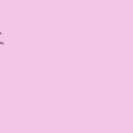
u.
ss.