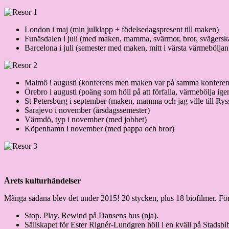
London i maj (min julklapp + födelsedagspresent till maken)
Funäsdalen i juli (med maken, mamma, svärmor, bror, svägerska 
Barcelona i juli (semester med maken, mitt i värsta värmeböljan
Malmö i augusti (konferens men maken var på samma konferens 
Örebro i augusti (poäng som höll på att förfalla, värmebölja ige
St Petersburg i september (maken, mamma och jag ville till Rys
Sarajevo i november (årsdagssemester)
Värmdö, typ i november (med jobbet)
Köpenhamn i november (med pappa och bror)
Årets kulturhändelser
Många sådana blev det under 2015! 20 stycken, plus 18 biofilmer. Förs
Stop. Play. Rewind på Dansens hus (nja).
Sällskapet för Ester Rignér-Lundgren höll i en kväll på Stads