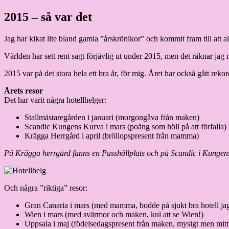
Hoppa
2015 – så var det
Granding.nu
till
innehåll
Jag har kikat lite bland gamla ”årskrönikor” och kommit fram till att alla
Världen har sett rent sagt förjävlig ut under 2015, men det räknar jag m
2015 var på det stora hela ett bra år, för mig. Året har också gått rekor
Årets resor
Det har varit några hotellhelger:
Stallmästaregården i januari (morgongåva från maken)
Scandic Kungens Kurva i mars (poäng som höll på att förfalla)
Krägga Herrgård i april (bröllopspresent från mamma)
På Krägga herrgård fanns en Pusshållplats och på Scandic i Kunge
Och några ”riktiga” resor:
Gran Canaria i mars (med mamma, bodde på sjukt bra hotell jag lä
Wien i mars (med svärmor och maken, kul att se Wien!)
Uppsala i maj (födelsedagspresent från maken, mysigt men mitt i