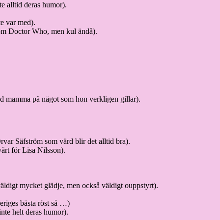
te alltid deras humor).
e var med).
om Doctor Who, men kul ändå).
ed mamma på något som hon verkligen gillar).
r Säfström som värd blir det alltid bra).
vårt för Lisa Nilsson).
 väldigt mycket glädje, men också väldigt ouppstyrt).
riges bästa röst så …)
inte helt deras humor).