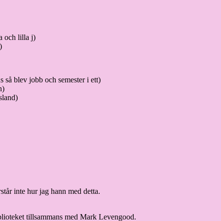
och lilla j)
)
så blev jobb och semester i ett)
n)
sland)
tår inte hur jag hann med detta.
biblioteket tillsammans med Mark Levengood.