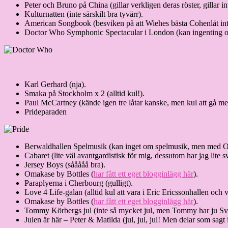
Peter och Bruno på China (gillar verkligen deras röster, gillar in
Kulturnatten (inte särskilt bra tyvärr).
American Songbook (besviken på att Wiehes bästa Cohenlåt int
Doctor Who Symphonic Spectacular i London (kan ingenting 
Karl Gerhard (nja).
Smaka på Stockholm x 2 (alltid kul!).
Paul McCartney (kände igen tre låtar kanske, men kul att gå m
Prideparaden
Berwaldhallen Spelmusik (kan inget om spelmusik, men med Orva
Cabaret (lite väl avantgardistisk för mig, dessutom har jag lite s
Jersey Boys (sååååå bra).
Omakase by Bottles (
har fått ett eget blogginlägg här
).
Paraplyerna i Cherbourg (gulligt).
Love 4 Life-galan (alltid kul att vara i Eric Ericssonhallen och
Omakase by Bottles (
har fått ett eget blogginlägg här
).
Tommy Körbergs jul (inte så mycket jul, men Tommy har ju Sve
Julen är här – Peter & Matilda (jul, jul, jul! Men delar som sagt 