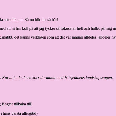
 sett olika ut. Så nu blir det så här!
ed att ni har koll på att jag tycker så fokuserar helt och hållet på mig n
dsnabbt, det känns verkligen som att det var januari alldeles, alldeles ny
ns Kurva hade de en korridormatta med Härjedalens landskapsvapen.
ngtar tillbaka till)
 hans värsta allergitid)