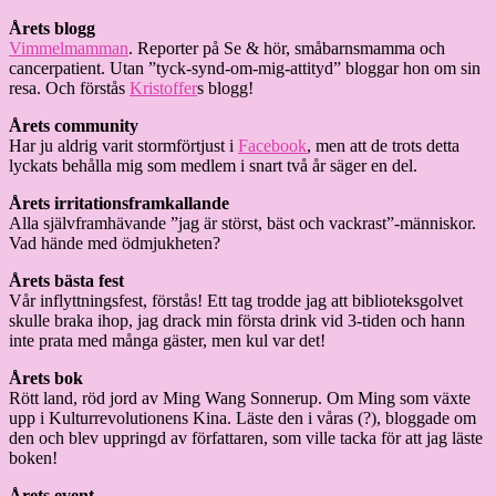
Årets blogg
Vimmelmamman
. Reporter på Se & hör, småbarnsmamma och
cancerpatient. Utan ”tyck-synd-om-mig-attityd” bloggar hon om sin
resa. Och förstås
Kristoffer
s blogg!
Årets community
Har ju aldrig varit stormförtjust i
Facebook
, men att de trots detta
lyckats behålla mig som medlem i snart två år säger en del.
Årets irritationsframkallande
Alla självframhävande ”jag är störst, bäst och vackrast”-människor.
Vad hände med ödmjukheten?
Årets bästa fest
Vår inflyttningsfest, förstås! Ett tag trodde jag att biblioteksgolvet
skulle braka ihop, jag drack min första drink vid 3-tiden och hann
inte prata med många gäster, men kul var det!
Årets bok
Rött land, röd jord av Ming Wang Sonnerup. Om Ming som växte
upp i Kulturrevolutionens Kina. Läste den i våras (?), bloggade om
den och blev uppringd av författaren, som ville tacka för att jag läste
boken!
Årets event