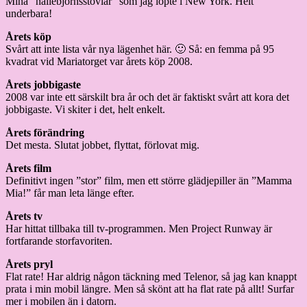
Mina ”nallebjörnsstövlar” som jag löpte i New York. Helt
underbara!
Årets köp
Svårt att inte lista vår nya lägenhet här. 🙂 Så: en femma på 95
kvadrat vid Mariatorget var årets köp 2008.
Årets jobbigaste
2008 var inte ett särskilt bra år och det är faktiskt svårt att kora det
jobbigaste. Vi skiter i det, helt enkelt.
Årets förändring
Det mesta. Slutat jobbet, flyttat, förlovat mig.
Årets film
Definitivt ingen ”stor” film, men ett större glädjepiller än ”Mamma
Mia!” får man leta länge efter.
Årets tv
Har hittat tillbaka till tv-programmen. Men Project Runway är
fortfarande storfavoriten.
Årets pryl
Flat rate! Har aldrig någon täckning med Telenor, så jag kan knappt
prata i min mobil längre. Men så skönt att ha flat rate på allt! Surfar
mer i mobilen än i datorn.