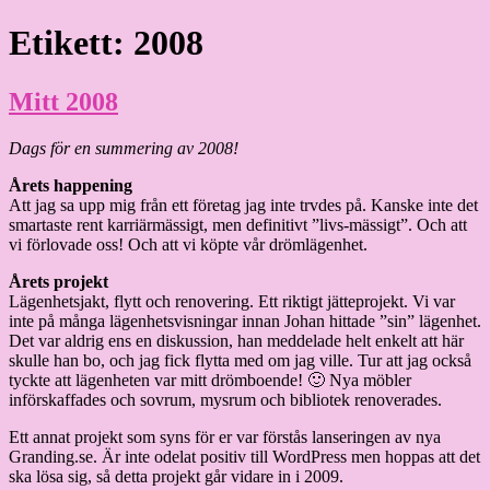
Hoppa
Etikett:
2008
Granding.nu
till
innehåll
Mitt 2008
Dags för en summering av 2008!
Årets happening
Att jag sa upp mig från ett företag jag inte trvdes på. Kanske inte det
smartaste rent karriärmässigt, men definitivt ”livs-mässigt”. Och att
vi förlovade oss! Och att vi köpte vår drömlägenhet.
Årets projekt
Lägenhetsjakt, flytt och renovering. Ett riktigt jätteprojekt. Vi var
inte på många lägenhetsvisningar innan Johan hittade ”sin” lägenhet.
Det var aldrig ens en diskussion, han meddelade helt enkelt att här
skulle han bo, och jag fick flytta med om jag ville. Tur att jag också
tyckte att lägenheten var mitt drömboende! 🙂 Nya möbler
införskaffades och sovrum, mysrum och bibliotek renoverades.
Ett annat projekt som syns för er var förstås lanseringen av nya
Granding.se. Är inte odelat positiv till WordPress men hoppas att det
ska lösa sig, så detta projekt går vidare in i 2009.