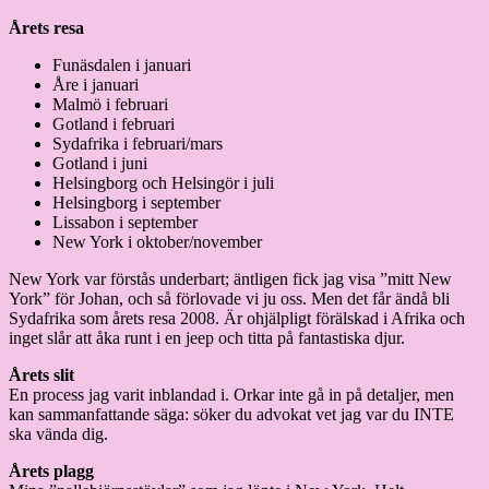
Årets resa
Funäsdalen i januari
Åre i januari
Malmö i februari
Gotland i februari
Sydafrika i februari/mars
Gotland i juni
Helsingborg och Helsingör i juli
Helsingborg i september
Lissabon i september
New York i oktober/november
New York var förstås underbart; äntligen fick jag visa ”mitt New
York” för Johan, och så förlovade vi ju oss. Men det får ändå bli
Sydafrika som årets resa 2008. Är ohjälpligt förälskad i Afrika och
inget slår att åka runt i en jeep och titta på fantastiska djur.
Årets slit
En process jag varit inblandad i. Orkar inte gå in på detaljer, men
kan sammanfattande säga: söker du advokat vet jag var du INTE
ska vända dig.
Årets plagg