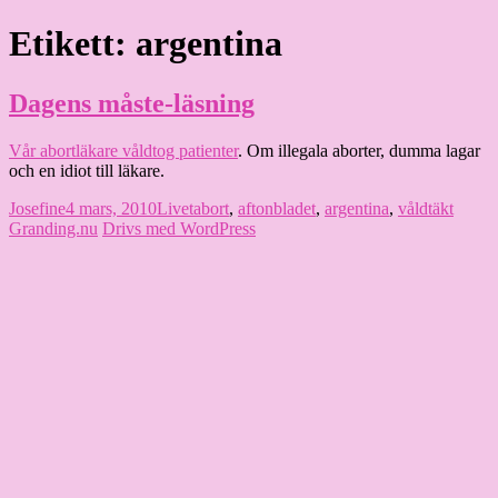
Hoppa
Etikett:
argentina
Granding.nu
till
innehåll
Dagens måste-läsning
Vår abortläkare våldtog patienter
. Om illegala aborter, dumma lagar
och en idiot till läkare.
Författare
Publicerat
Kategorier
Etiketter
Josefine
4 mars, 2010
Livet
abort
,
aftonbladet
,
argentina
,
våldtäkt
den
Granding.nu
Drivs med WordPress