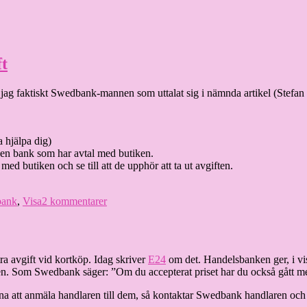
ft
ade jag faktiskt Swedbank-mannen som uttalat sig i nämnda artikel (Stefa
 hjälpa dig)
l den bank som har avtal med butiken.
d butiken och se till att de upphör att ta ut avgiften.
till
ank
,
Visa
2 kommentarer
Så
anmäler
du
butiker
extra avgift vid kortköp. Idag skriver
E24
om det. Handelsbanken ger, i viss
som
en. Som Swedbank säger: ”Om du accepterat priset har du också gått med
tar
ut
tt anmäla handlaren till dem, så kontaktar Swedbank handlaren och påta
kortavgift