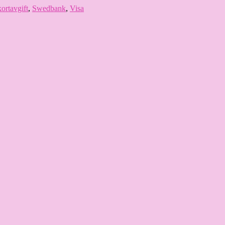
kortavgift
,
Swedbank
,
Visa