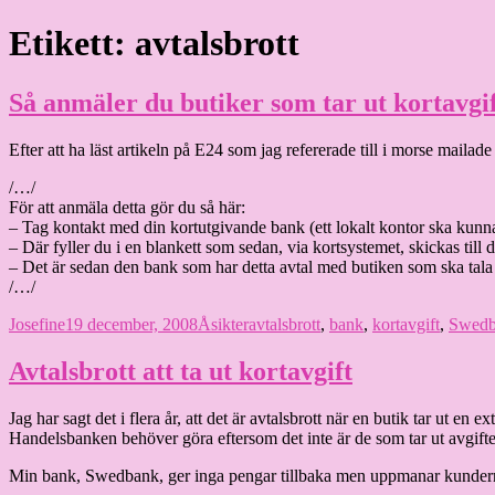
Hoppa
Etikett:
avtalsbrott
Granding.nu
till
innehåll
Så anmäler du butiker som tar ut kortavgi
Efter att ha läst artikeln på E24 som jag refererade till i morse mail
/…/
För att anmäla detta gör du så här:
– Tag kontakt med din kortutgivande bank (ett lokalt kontor ska kunna
– Där fyller du i en blankett som sedan, via kortsystemet, skickas til
– Det är sedan den bank som har detta avtal med butiken som ska tala me
/…/
Författare
Publicerat
Kategorier
Etiketter
Josefine
19 december, 2008
Åsikter
avtalsbrott
,
bank
,
kortavgift
,
Swedb
den
Avtalsbrott att ta ut kortavgift
Jag har sagt det i flera år, att det är avtalsbrott när en butik tar ut en 
Handelsbanken behöver göra eftersom det inte är de som tar ut avgift
Min bank, Swedbank, ger inga pengar tillbaka men uppmanar kunderna a