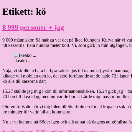
Hoppa
Etikett:
kö
Granding.nu
till
innehåll
8 999 personer + jag
9 000 människor. Så många var det på Ikea Kungens Kurva när vi var d
till kassorna, flera hundra meter bort. Vi, som gick in från utgången, f
Ikeakö ...
Nåja, vi skulle ju bara ha fyra saker: ljus till mamma (tyvärr mamma, sl
kikade vi i mobilen och jo, det stod fortfarande att de hade 72 i lage
kö alls till kassorna där).
15.27 ställde jag mig i kön till informationsdisken. 16.24 gick jag – tom
70 ben till Ikea idag, men nu var de borta. Lärde mig massor om Ikea,
Oturen fortsatte när vi tog bilen till Skärholmen för att köpa en sak på
tre minuter för varje bil att komma ut.
Nu är vi hemma på Söder igen och allt annat på dagens att göralista (st
Författare
Publicerat
Kategorier
Etiketter
till
Josefine
2 januari, 2009
Livet
Ikea
,
kö
3 kommentarer