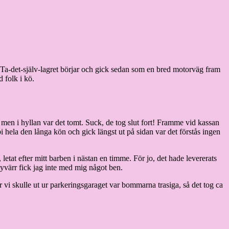
Ta-det-själv-lagret börjar och gick sedan som en bred motorväg fram
d folk i kö.
as, men i hyllan var det tomt. Suck, de tog slut fort! Framme vid kassan
 hela den långa kön och gick längst ut på sidan var det förstås ingen
 letat efter mitt barben i nästan en timme. För jo, det hade levererats
yvärr fick jag inte med mig något ben.
är vi skulle ut ur parkeringsgaraget var bommarna trasiga, så det tog ca