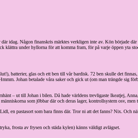
är idag. Någon finanskris märktes verkligen inte av. Kön började där 
ick klättra under hyllorna för att komma fram, för på varje öppen yta sto
ut!), batterier, glas och ett ben till vår bardisk. 72 ben skulle det finn
r. Hmmm. Johan betalade våra saker och gick ut (om man trängde sig förbi
hänt – ut till Johan i bilen. Då hade världens trevligaste Ikeatjej, Anna,
 människorna som j0bbar där och deras lager, kontrollsystem osv, men t
 Lidl, en pastasort som bara finns där. Tror ni att det fanns? Nix. Och n
ryka, frosta av frysen och städa kylen) känns väldigt avlägset.