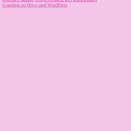
den
8
Granding.nu
Drivs med WordPress
999
personer
+
jag