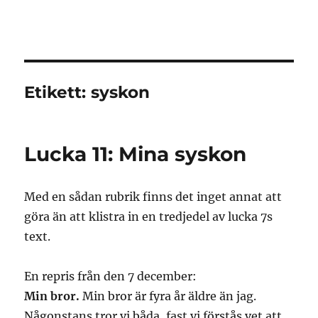
Granding.nu
Etikett:
syskon
Lucka 11: Mina syskon
Med en sådan rubrik finns det inget annat att
göra än att klistra in en tredjedel av lucka 7s
text.
En repris från den 7 december:
Min bror.
Min bror är fyra år äldre än jag.
Någonstans tror vi båda, fast vi förstås vet att