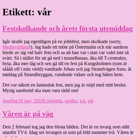
Hoppa
Etikett:
vår
Granding.nu
till
innehåll
Festskolkande och årets första utemiddag
Igår skulle jag egentligen på en jobbfest, men skolkade (sorry,
Medievärlden
!). Jag hade ett möte på Östermalm och när sambon
hörde av sig vid halv fem och sa att han var i stan var valet inte så
svårt. Så i stället för att gå ned i tunnelbanan, åka till T-centralen,
byta, åka mer tåg och sen gå till en fest på Kungsholmen (som är
såååå off i min värld) vandrade Johan och jag Strandvägen fram, åt
middag på Strandbryggan, vandrade vidare och tog båten hem.
Det var säkert en fantastisk fest, men jag är nöjd med mitt beslut.
Mysig sambotid ska man vara rädd om!
Författare
Publicerat
Kategorier
Etiketter
Josefine
18 maj, 2010
Livet
jobb
,
sambo
,
sol
,
vår
den
Våren är på väg
Den 2 februari tog jag den första bilden. Det är en isvarg som stått
utanför TV4. Idag ser isvargen ut som på bild nummer två. Våren är