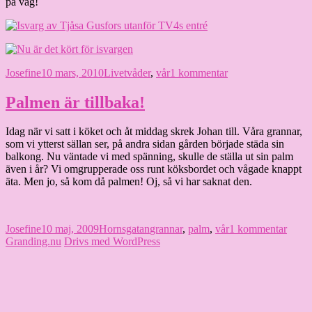
på väg!
Författare
Publicerat
Kategorier
Etiketter
till
Josefine
10 mars, 2010
Livet
våder
,
vår
1 kommentar
den
Våren
är
Palmen är tillbaka!
på
väg
Idag när vi satt i köket och åt middag skrek Johan till. Våra grannar,
som vi ytterst sällan ser, på andra sidan gården började städa sin
balkong. Nu väntade vi med spänning, skulle de ställa ut sin palm
även i år? Vi omgrupperade oss runt köksbordet och vågade knappt
äta. Men jo, så kom då palmen! Oj, så vi har saknat den.
Författare
Publicerat
Kategorier
Etiketter
till
Josefine
10 maj, 2009
Hornsgatan
grannar
,
palm
,
vår
1 kommentar
den
Palm
Granding.nu
Drivs med WordPress
är
tillba