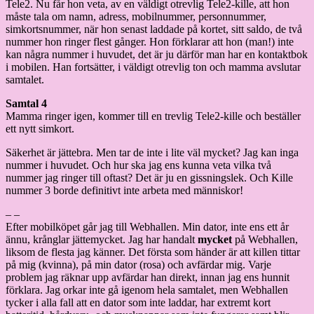
Tele2. Nu får hon veta, av en väldigt otrevlig Tele2-kille, att hon
måste tala om namn, adress, mobilnummer, personnummer,
simkortsnummer, när hon senast laddade på kortet, sitt saldo, de två
nummer hon ringer flest gånger. Hon förklarar att hon (man!) inte
kan några nummer i huvudet, det är ju därför man har en kontaktbok
i mobilen. Han fortsätter, i väldigt otrevlig ton och mamma avslutar
samtalet.
Samtal 4
Mamma ringer igen, kommer till en trevlig Tele2-kille och beställer
ett nytt simkort.
Säkerhet är jättebra. Men tar de inte i lite väl mycket? Jag kan inga
nummer i huvudet. Och hur ska jag ens kunna veta vilka två
nummer jag ringer till oftast? Det är ju en gissningslek. Och Kille
nummer 3 borde definitivt inte arbeta med människor!
– –
Efter mobilköpet går jag till Webhallen. Min dator, inte ens ett år
ännu, krånglar jättemycket. Jag har handalt
mycket
på Webhallen,
liksom de flesta jag känner. Det första som händer är att killen tittar
på mig (kvinna), på min dator (rosa) och avfärdar mig. Varje
problem jag räknar upp avfärdar han direkt, innan jag ens hunnit
förklara. Jag orkar inte gå igenom hela samtalet, men Webhallen
tycker i alla fall att en dator som inte laddar, har extremt kort