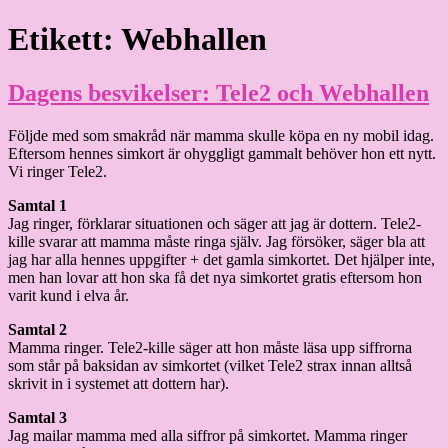
Hoppa
Etikett:
Webhallen
Granding.nu
till
innehåll
Dagens besvikelser: Tele2 och Webhallen
Följde med som smakråd när mamma skulle köpa en ny mobil idag.
Eftersom hennes simkort är ohyggligt gammalt behöver hon ett nytt.
Vi ringer Tele2.
Samtal 1
Jag ringer, förklarar situationen och säger att jag är dottern. Tele2-
kille svarar att mamma måste ringa själv. Jag försöker, säger bla att
jag har alla hennes uppgifter + det gamla simkortet. Det hjälper inte,
men han lovar att hon ska få det nya simkortet gratis eftersom hon
varit kund i elva år.
Samtal 2
Mamma ringer. Tele2-kille säger att hon måste läsa upp siffrorna
som står på baksidan av simkortet (vilket Tele2 strax innan alltså
skrivit in i systemet att dottern har).
Samtal 3
Jag mailar mamma med alla siffror på simkortet. Mamma ringer