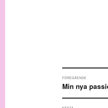
Inläggsnavigeri
FÖREGÅENDE
Min nya passi
Föregående
inlägg:
NÄSTA