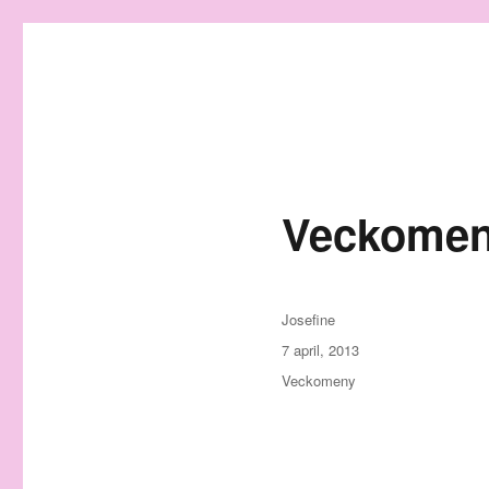
Granding.nu
Veckomen
Författare
Josefine
Publicerat
7 april, 2013
den
Kategorier
Veckomeny