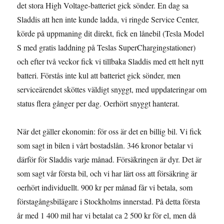
det stora High Voltage-batteriet gick sönder. En dag sa
Sladdis att hen inte kunde ladda, vi ringde Service Center,
körde på uppmaning dit direkt, fick en lånebil (Tesla Model
S med gratis laddning på Teslas SuperChargingstationer)
och efter två veckor fick vi tillbaka Sladdis med ett helt nytt
batteri. Förstås inte kul att batteriet gick sönder, men
serviceärendet sköttes väldigt snyggt, med uppdateringar om
status flera gånger per dag. Oerhört snyggt hanterat.
När det gäller ekonomin: för oss är det en billig bil. Vi fick
som sagt in bilen i vårt bostadslån. 346 kronor betalar vi
därför för Sladdis varje månad. Försäkringen är dyr. Det är
som sagt vår första bil, och vi har lärt oss att försäkring är
oerhört individuellt. 900 kr per månad får vi betala, som
förstagångsbilägare i Stockholms innerstad. På detta första
år med 1 400 mil har vi betalat ca 2 500 kr för el, men då