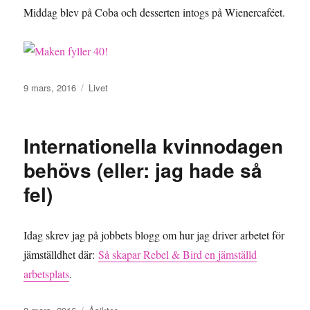
Middag blev på Coba och desserten intogs på Wienercaféet.
Publicerat
Kategorier
9 mars, 2016
Livet
den
Internationella kvinnodagen
behövs (eller: jag hade så
fel)
Idag skrev jag på jobbets blogg om hur jag driver arbetet för
jämställdhet där:
Så skapar Rebel & Bird en jämställd
arbetsplats
.
Publicerat
Kategorier