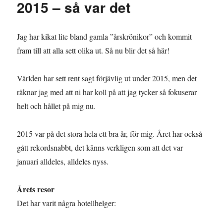
2015 – så var det
of
Scandinavia
–
Jag har kikat lite bland gamla ”årskrönikor” och kommit
så
är
fram till att alla sett olika ut. Så nu blir det så här!
den
Världen har sett rent sagt förjävlig ut under 2015, men det
räknar jag med att ni har koll på att jag tycker så fokuserar
helt och hållet på mig nu.
2015 var på det stora hela ett bra år, för mig. Året har också
gått rekordsnabbt, det känns verkligen som att det var
januari alldeles, alldeles nyss.
Årets resor
Det har varit några hotellhelger: