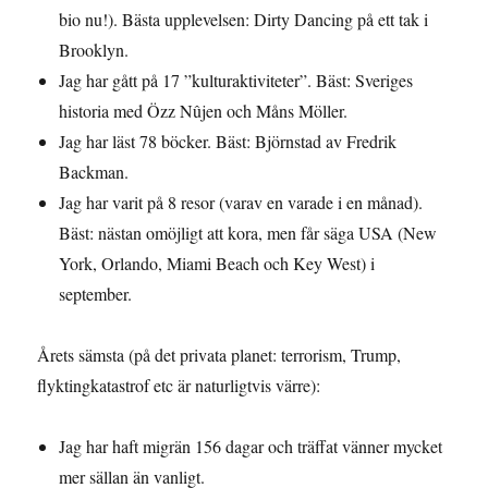
bio nu!). Bästa upplevelsen: Dirty Dancing på ett tak i
Brooklyn.
Jag har gått på 17 ”kulturaktiviteter”. Bäst: Sveriges
historia med Özz Nûjen och Måns Möller.
Jag har läst 78 böcker. Bäst: Björnstad av Fredrik
Backman.
Jag har varit på 8 resor (varav en varade i en månad).
Bäst: nästan omöjligt att kora, men får säga USA (New
York, Orlando, Miami Beach och Key West) i
september.
Årets sämsta (på det privata planet: terrorism, Trump,
flyktingkatastrof etc är naturligtvis värre):
Jag har haft migrän 156 dagar och träffat vänner mycket
mer sällan än vanligt.