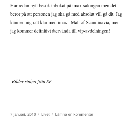
Har redan nytt besök inbokat på imax-salongen men det
beror på att personen jag ska gå med absolut vill gå dit. Jag
känner mig rätt klar med imax i Mall of Scandinavia, men
jag kommer definitivt återvända till vip-avdelningen!
Bilder stulna från SF
Publicerat
Kategorier
till
7 januari, 2016
Livet
Lämna en kommentar
den
Bio
i
Mall