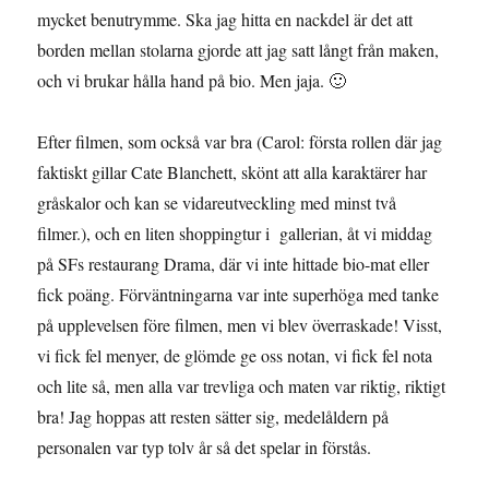
mycket benutrymme. Ska jag hitta en nackdel är det att
borden mellan stolarna gjorde att jag satt långt från maken,
och vi brukar hålla hand på bio. Men jaja. 🙂
Efter filmen, som också var bra (Carol: första rollen där jag
faktiskt gillar Cate Blanchett, skönt att alla karaktärer har
gråskalor och kan se vidareutveckling med minst två
filmer.), och en liten shoppingtur i gallerian, åt vi middag
på SFs restaurang Drama, där vi inte hittade bio-mat eller
fick poäng. Förväntningarna var inte superhöga med tanke
på upplevelsen före filmen, men vi blev överraskade! Visst,
vi fick fel menyer, de glömde ge oss notan, vi fick fel nota
och lite så, men alla var trevliga och maten var riktig, riktigt
bra! Jag hoppas att resten sätter sig, medelåldern på
personalen var typ tolv år så det spelar in förstås.