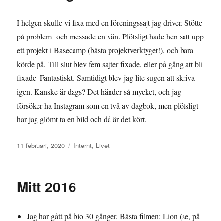
I helgen skulle vi fixa med en föreningssajt jag driver. Stötte
på problem och messade en vän. Plötsligt hade hen satt upp
ett projekt i Basecamp (bästa projektverktyget!), och bara
körde på. Till slut blev fem sajter fixade, eller på gång att bli
fixade. Fantastiskt. Samtidigt blev jag lite sugen att skriva
igen. Kanske är dags? Det händer så mycket, och jag
försöker ha Instagram som en två av dagbok, men plötsligt
har jag glömt ta en bild och då är det kört.
Publicerat
Kategorier
11 februari, 2020
Internt
,
Livet
den
Mitt 2016
Jag har gått på bio 30 gånger. Bästa filmen: Lion (se, på