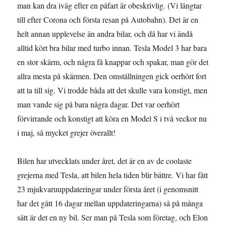
man kan dra iväg efter en påfart är obeskrivlig. (Vi längtar
till efter Corona och första resan på Autobahn). Det är en
helt annan upplevelse än andra bilar, och då har vi ändå
alltid kört bra bilar med turbo innan. Tesla Model 3 har bara
en stor skärm, och några få knappar och spakar, man gör det
allra mesta på skärmen. Den omställningen gick oerhört fort
att ta till sig. Vi trodde båda att det skulle vara konstigt, men
man vande sig på bara några dagar. Det var oerhört
förvirrande och konstigt att köra en Model S i två veckor nu
i maj, så mycket grejer överallt!
Bilen har utvecklats under året, det är en av de coolaste
grejerna med Tesla, att bilen hela tiden blir bättre. Vi har fått
23 mjukvaruuppdateringar under första året (i genomsnitt
har det gått 16 dagar mellan uppdateringarna) så på många
sätt är det en ny bil. Ser man på Tesla som företag, och Elon