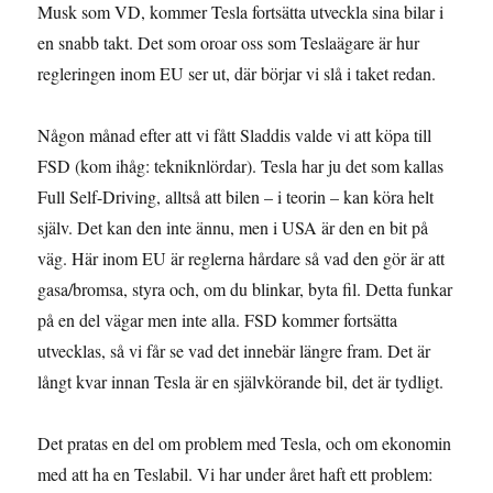
Musk som VD, kommer Tesla fortsätta utveckla sina bilar i
en snabb takt. Det som oroar oss som Teslaägare är hur
regleringen inom EU ser ut, där börjar vi slå i taket redan.
Någon månad efter att vi fått Sladdis valde vi att köpa till
FSD (kom ihåg: tekniknlördar). Tesla har ju det som kallas
Full Self-Driving, alltså att bilen – i teorin – kan köra helt
själv. Det kan den inte ännu, men i USA är den en bit på
väg. Här inom EU är reglerna hårdare så vad den gör är att
gasa/bromsa, styra och, om du blinkar, byta fil. Detta funkar
på en del vägar men inte alla. FSD kommer fortsätta
utvecklas, så vi får se vad det innebär längre fram. Det är
långt kvar innan Tesla är en självkörande bil, det är tydligt.
Det pratas en del om problem med Tesla, och om ekonomin
med att ha en Teslabil. Vi har under året haft ett problem: