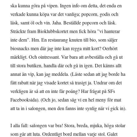
ska kunna göra på vipen. Ingen info om detta, det enda en
verkade kunna köpa var det vanliga; popcorn, godis och
läsk, samt öl och vin. Jaha. Beställde popcorn och läsk.
Sträckte fram Bioklubbskortet men fick höra ”vi hanterar
inte dem”. Hm. En restaurang knuten till bio, som säljer
biosnacks men där jag inte kan regga mitt kort? Oerhört
märkligt. Och ointressant. Var bara att avbeställa och gå ut
till stora butiken, handla där och gå in igen. Det känns allt
annat än vip, kan jag meddela. (Läste sedan att jag borde ha
fått rabatt när jag visade kortet så trasigt ja. Undrar om det
verkligen är så att en inte får poäng? Har frågat på SFs
Facebooksida). (Och jo, sedan såg vi en hel meny för mat
att ta in i salongen, men den fanns inte synlig när vi gick in).
I alla fall: salongen var bra! Stora, breda, mjuka, höga stolar
som går att luta. Ordentligt bord mellan varje stol. Galet