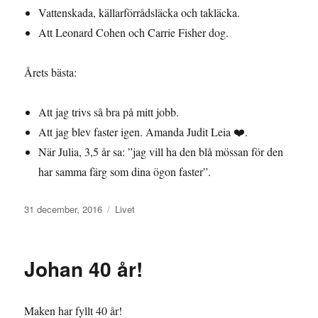
Vattenskada, källarförrådsläcka och takläcka.
Att Leonard Cohen och Carrie Fisher dog.
Årets bästa:
Att jag trivs så bra på mitt jobb.
Att jag blev faster igen. Amanda Judit Leia ❤️.
När Julia, 3,5 år sa: ”jag vill ha den blå mössan för den
har samma färg som dina ögon faster”.
Publicerat
Kategorier
31 december, 2016
Livet
den
Johan 40 år!
Maken har fyllt 40 år!