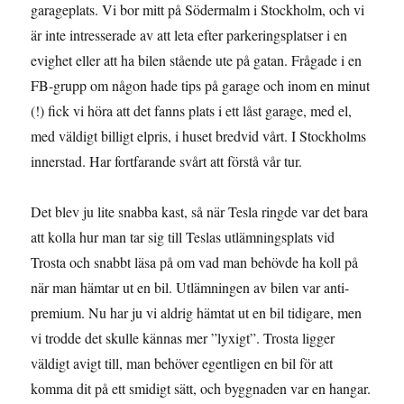
garageplats. Vi bor mitt på Södermalm i Stockholm, och vi
är inte intresserade av att leta efter parkeringsplatser i en
evighet eller att ha bilen stående ute på gatan. Frågade i en
FB-grupp om någon hade tips på garage och inom en minut
(!) fick vi höra att det fanns plats i ett låst garage, med el,
med väldigt billigt elpris, i huset bredvid vårt. I Stockholms
innerstad. Har fortfarande svårt att förstå vår tur.
Det blev ju lite snabba kast, så när Tesla ringde var det bara
att kolla hur man tar sig till Teslas utlämningsplats vid
Trosta och snabbt läsa på om vad man behövde ha koll på
när man hämtar ut en bil. Utlämningen av bilen var anti-
premium. Nu har ju vi aldrig hämtat ut en bil tidigare, men
vi trodde det skulle kännas mer ”lyxigt”. Trosta ligger
väldigt avigt till, man behöver egentligen en bil för att
komma dit på ett smidigt sätt, och byggnaden var en hangar.