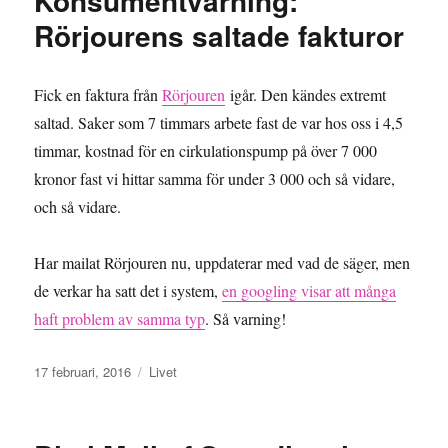
Konsumentvarning:
Rörjourens saltade fakturor
Fick en faktura från
Rörjouren
igår. Den kändes extremt
saltad. Saker som 7 timmars arbete fast de var hos oss i 4,5
timmar, kostnad för en cirkulationspump på över 7 000
kronor fast vi hittar samma för under 3 000 och så vidare,
och så vidare.
Har mailat Rörjouren nu, uppdaterar med vad de säger, men
de verkar ha satt det i system,
en googling visar att många
haft problem av samma typ
. Så varning!
Publicerat
Kategorier
17 februari, 2016
Livet
den