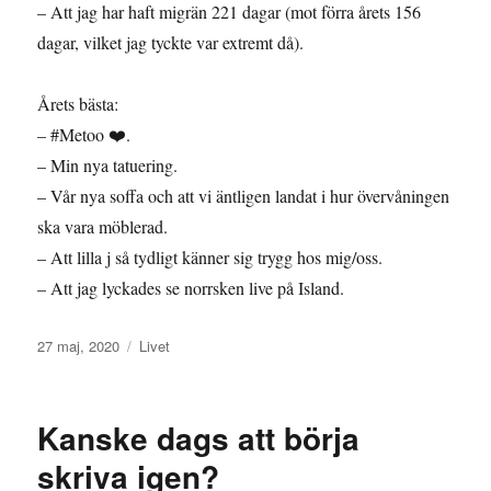
– Att jag har haft migrän 221 dagar (mot förra årets 156
dagar, vilket jag tyckte var extremt då).
Årets bästa:
– #Metoo ❤️.
– Min nya tatuering.
– Vår nya soffa och att vi äntligen landat i hur övervåningen
ska vara möblerad.
– Att lilla j så tydligt känner sig trygg hos mig/oss.
– Att jag lyckades se norrsken live på Island.
Publicerat
Kategorier
27 maj, 2020
Livet
den
Kanske dags att börja
skriva igen?