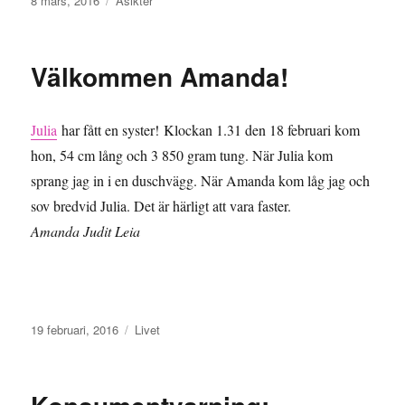
8 mars, 2016
Åsikter
den
Välkommen Amanda!
Julia
har fått en syster! Klockan 1.31 den 18 februari kom
hon, 54 cm lång och 3 850 gram tung. När Julia kom
sprang jag in i en duschvägg. När Amanda kom låg jag och
sov bredvid Julia. Det är härligt att vara faster.
Amanda Judit Leia
Publicerat
Kategorier
19 februari, 2016
Livet
den