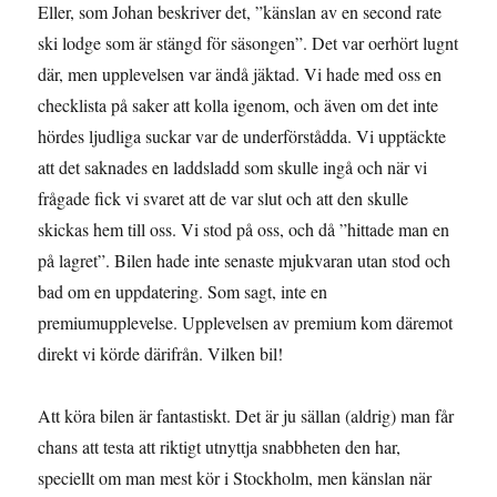
Eller, som Johan beskriver det, ”känslan av en second rate
ski lodge som är stängd för säsongen”. Det var oerhört lugnt
där, men upplevelsen var ändå jäktad. Vi hade med oss en
checklista på saker att kolla igenom, och även om det inte
hördes ljudliga suckar var de underförstådda. Vi upptäckte
att det saknades en laddsladd som skulle ingå och när vi
frågade fick vi svaret att de var slut och att den skulle
skickas hem till oss. Vi stod på oss, och då ”hittade man en
på lagret”. Bilen hade inte senaste mjukvaran utan stod och
bad om en uppdatering. Som sagt, inte en
premiumupplevelse. Upplevelsen av premium kom däremot
direkt vi körde därifrån. Vilken bil!
Att köra bilen är fantastiskt. Det är ju sällan (aldrig) man får
chans att testa att riktigt utnyttja snabbheten den har,
speciellt om man mest kör i Stockholm, men känslan när