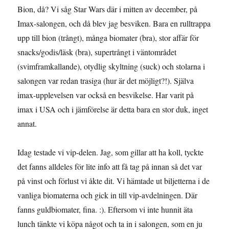
Bion, då? Vi såg Star Wars där i mitten av december, på
Imax-salongen, och då blev jag besviken. Bara en rulltrappa
upp till bion (trångt), många biomater (bra), stor affär för
snacks/godis/läsk (bra), supertrångt i väntområdet
(svimframkallande), otydlig skyltning (suck) och stolarna i
salongen var redan trasiga (hur är det möjligt?!). Själva
imax-upplevelsen var också en besvikelse. Har varit på
imax i USA och i jämförelse är detta bara en stor duk, inget
annat.
Idag testade vi vip-delen. Jag, som gillar att ha koll, tyckte
det fanns alldeles för lite info att få tag på innan så det var
på vinst och förlust vi åkte dit. Vi hämtade ut biljetterna i de
vanliga biomaterna och gick in till vip-avdelningen. Där
fanns guldbiomater, fina. :). Eftersom vi inte hunnit äta
lunch tänkte vi köpa något och ta in i salongen, som en ju