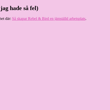
jag hade så fel)
het där:
Så skapar Rebel & Bird en jämställd arbetsplats
.