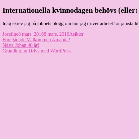
Hoppa
Internationella kvinnodagen behövs (eller: 
Granding.nu
till
innehåll
Idag skrev jag på jobbets blogg om hur jag driver arbetet för jämställd
Författare
Publicerat
Kategorier
Josefine
8 mars, 2016
8 mars, 2016
Åsikter
Inläggsnavigering
den
Föregående
Föregående
Välkommen Amanda!
Nästa
inlägg:
Nästa
Johan 40 år!
inlägg:
Granding.nu
Drivs med WordPress