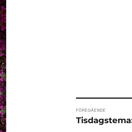
Inläggsnaviger
FÖREGÅENDE
Tisdagstema
Föregående
inlägg: