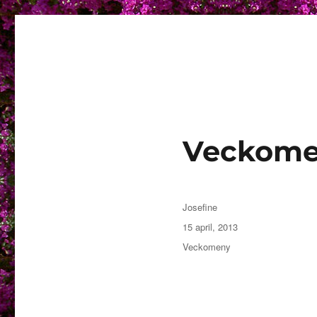
Granding.nu
Veckomen
Författare
Josefine
Publicerat
15 april, 2013
den
Kategorier
Veckomeny