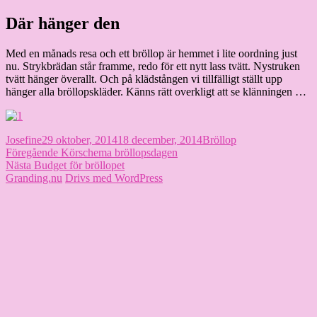
Hoppa
Där hänger den
Granding.nu
till
innehåll
Med en månads resa och ett bröllop är hemmet i lite oordning just
nu. Strykbrädan står framme, redo för ett nytt lass tvätt. Nystruken
tvätt hänger överallt. Och på klädstången vi tillfälligt ställt upp
hänger alla bröllopskläder. Känns rätt overkligt att se klänningen …
Författare
Publicerat
Kategorier
Josefine
29 oktober, 2014
18 december, 2014
Bröllop
Inläggsnavigering
den
Föregående
Föregående
Körschema bröllopsdagen
Nästa
inlägg:
Nästa
Budget för bröllopet
inlägg:
Granding.nu
Drivs med WordPress