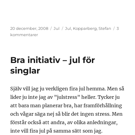
Publicerat
Kategorier
Etiketter
20 december, 2008
Jul
Jul
,
Kopparberg
,
Stefan
3
den
till
kommentarer
50
mil,
ett
Bra initiativ – jul för
julbord
och
singlar
en
farbror
Själv vill jag ju verkligen fira jul hemma. Men så
lider ju inte jag av ”julstress” heller. Tycker ju
att bara man planerar bra, har framförhållning
och vågar säga nej så blir det ingen stress. Men
förstår också att andra, av olika anledningar,
inte vill fira jul på samma sätt som jag.