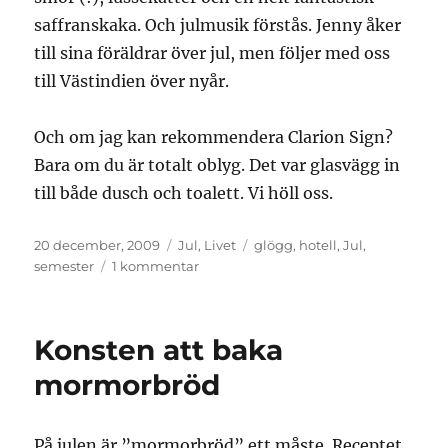
saffranskaka. Och julmusik förstås. Jenny åker
till sina föräldrar över jul, men följer med oss
till Västindien över nyår.
Och om jag kan rekommendera Clarion Sign?
Bara om du är totalt oblyg. Det var glasvägg in
till både dusch och toalett. Vi höll oss.
Publicerat
Kategorier
Etiketter
20 december, 2009
Jul
,
Livet
glögg
,
hotell
,
Jul
,
den
till
semester
1 kommentar
Hotellnatt
och
glögg
Konsten att baka
mormorbröd
På julen är ”mormorbröd” ett måste. Receptet