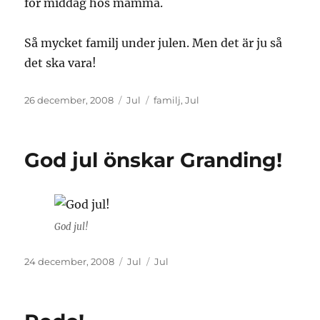
för middag hos mamma.
Så mycket familj under julen. Men det är ju så
det ska vara!
Publicerat
Kategorier
Etiketter
26 december, 2008
Jul
familj
,
Jul
den
God jul önskar Granding!
God jul!
Publicerat
Kategorier
Etiketter
24 december, 2008
Jul
Jul
den