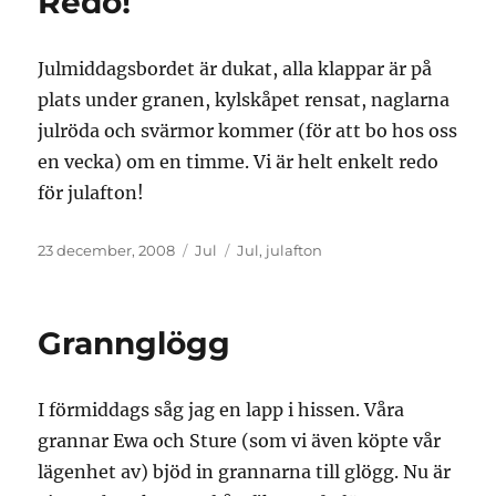
Redo!
Julmiddagsbordet är dukat, alla klappar är på
plats under granen, kylskåpet rensat, naglarna
julröda och svärmor kommer (för att bo hos oss
en vecka) om en timme. Vi är helt enkelt redo
för julafton!
Publicerat
Kategorier
Etiketter
23 december, 2008
Jul
Jul
,
julafton
den
Grannglögg
I förmiddags såg jag en lapp i hissen. Våra
grannar Ewa och Sture (som vi även köpte vår
lägenhet av) bjöd in grannarna till glögg. Nu är