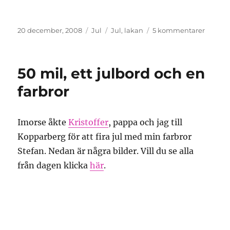
Publicerat
Kategorier
Etiketter
till
20 december, 2008
Jul
Jul
,
lakan
5 kommentarer
den
Nu
är
vi
50 mil, ett julbord och en
redo
för
farbror
julen!
Imorse åkte
Kristoffer
, pappa och jag till
Kopparberg för att fira jul med min farbror
Stefan. Nedan är några bilder. Vill du se alla
från dagen klicka
här
.