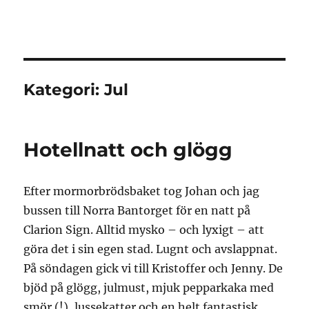
Granding.nu
Kategori:
Jul
Hotellnatt och glögg
Efter mormorbrödsbaket tog Johan och jag
bussen till Norra Bantorget för en natt på
Clarion Sign. Alltid mysko – och lyxigt – att
göra det i sin egen stad. Lugnt och avslappnat.
På söndagen gick vi till Kristoffer och Jenny. De
bjöd på glögg, julmust, mjuk pepparkaka med
smör (!), lussekatter och en helt fantastisk