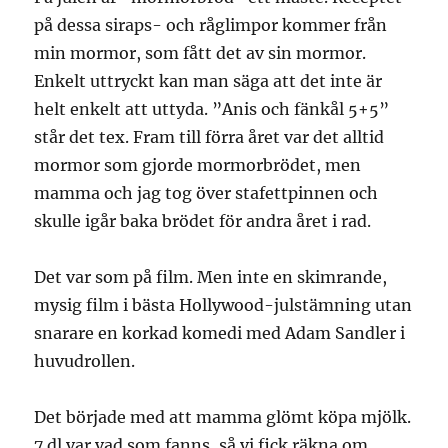
på dessa siraps- och råglimpor kommer från
min mormor, som fått det av sin mormor.
Enkelt uttryckt kan man säga att det inte är
helt enkelt att uttyda. ”Anis och fänkål 5+5”
står det tex. Fram till förra året var det alltid
mormor som gjorde mormorbrödet, men
mamma och jag tog över stafettpinnen och
skulle igår baka brödet för andra året i rad.
Det var som på film. Men inte en skimrande,
mysig film i bästa Hollywood-julstämning utan
snarare en korkad komedi med Adam Sandler i
huvudrollen.
Det började med att mamma glömt köpa mjölk.
7 dl var vad som fanns, så vi fick räkna om