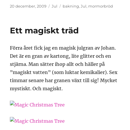
Publicerat
Kategorier
Etiketter
20 december, 2009
Jul
bakning
,
Jul
,
mormorbröd
den
Ett magiskt träd
Förra året fick jag en magisk julgran av Johan.
Det är en gran av kartong, lite glitter och en
stjärna. Man sätter ihop allt och häller på
”magiskt vatten” (som luktar kemikalier). Sex
timmar senare har granen växt till sig! Mycket
mystiskt. Och magiskt.