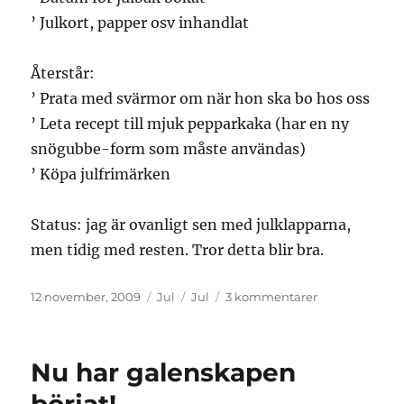
’ Julkort, papper osv inhandlat
Återstår:
’ Prata med svärmor om när hon ska bo hos oss
’ Leta recept till mjuk pepparkaka (har en ny
snögubbe-form som måste användas)
’ Köpa julfrimärken
Status: jag är ovanligt sen med julklapparna,
men tidig med resten. Tror detta blir bra.
Publicerat
Kategorier
Etiketter
till
12 november, 2009
Jul
Jul
3 kommentarer
den
Checklista
inför
julen
Nu har galenskapen