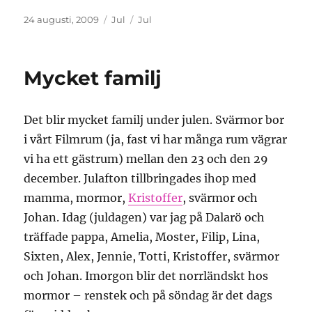
Publicerat
Kategorier
Etiketter
24 augusti, 2009
Jul
Jul
den
Mycket familj
Det blir mycket familj under julen. Svärmor bor
i vårt Filmrum (ja, fast vi har många rum vägrar
vi ha ett gästrum) mellan den 23 och den 29
december. Julafton tillbringades ihop med
mamma, mormor,
Kristoffer
, svärmor och
Johan. Idag (juldagen) var jag på Dalarö och
träffade pappa, Amelia, Moster, Filip, Lina,
Sixten, Alex, Jennie, Totti, Kristoffer, svärmor
och Johan. Imorgon blir det norrländskt hos
mormor – renstek och på söndag är det dags