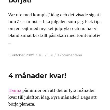
börjat!
Var ute med kompis J idag och det visade sig att
hon är – minst – lika julgalen som jag. Fick tips
om en sajt med mycket julprylar och nu har vi
bland annat beställt påslakan med tomtemotiv
…
Publicerat
Kategorier
Etiketter
till
15 oktober, 2009
Jul
Jul
3 kommentarer
den
Nu
har
galenskapen
4 månader kvar!
börjat!
Hanna
påminner om att det är fyra månader
kvar till julafton idag. Fyra månader! Dags att
börja planera.