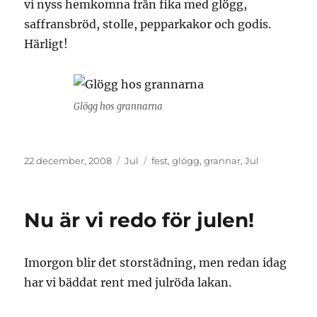
vi nyss hemkomna från fika med glögg,
saffransbröd, stolle, pepparkakor och godis.
Härligt!
Glögg hos grannarna
Publicerat
Kategorier
Etiketter
22 december, 2008
Jul
fest
,
glögg
,
grannar
,
Jul
den
Nu är vi redo för julen!
Imorgon blir det storstädning, men redan idag
har vi bäddat rent med julröda lakan.