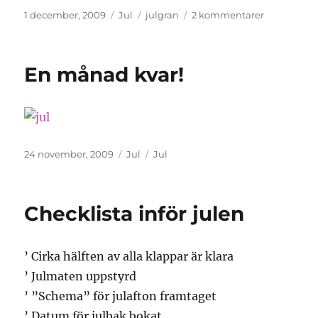
Publicerat
Kategorier
Etiketter
till
1 december, 2009
Jul
julgran
2 kommentarer
den
Ett
magiskt
träd
En månad kvar!
Publicerat
Kategorier
Etiketter
24 november, 2009
Jul
Jul
den
Checklista inför julen
’ Cirka hälften av alla klappar är klara
’ Julmaten uppstyrd
’ ”Schema” för julafton framtaget
’ Datum för julbak bokat