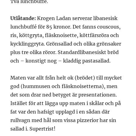
Två lunchbuffé.
Utlåtande:
Krogen Ladan serverar libanesisk
lunchbuffé för 85 kronor. Det fanns couscous,
ris, köttgryta, fläsknoisette, köttfärsröra och
kycklinggryta. Grönsallad och olika grönsaker
plus tre olika röror. Standardlibanesiskt bröd
och – konstigt nog – kladdig pastasallad.
Maten var allt från helt ok (brödet) till mycket
god (hummusen och fläsknoisetterna), men
det som drar ned betyget är presentationen.
Istället för att lägga upp maten i skålar och på
fat var den hafsigt upplagd i en sådan där
rullvagn med hål som vissa pizzerior har sin
sallad i. Supertrist!