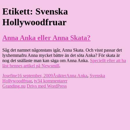
Hoppa
Etikett:
Svenska
Granding.nu
till
innehåll
Hollywoodfruar
Anna Anka eller Anna Skata?
Såg det namnet någonstans igår, Anna Skata. Och visst passar det
lyxhemmafru Anna mycket bättre än det söta Anka? För skata är
nog det snällaste man kan säga om Anna Anka.
Speciellt efter att ha
läst hennes artikel på Newsmill
.
Författare
Publicerat
Kategorier
Etiketter
Josefine
16 september, 2009
Åsikter
Anna Anka
,
Svenska
den
till
Hollywoodfruar
,
tv3
4 kommentarer
Anna
Granding.nu
Drivs med WordPress
Anka
eller
Anna
Skata?